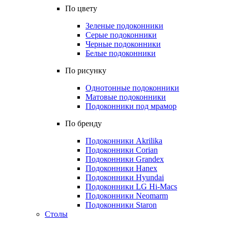
По цвету
Зеленые подоконники
Серые подоконники
Черные подоконники
Белые подоконники
По рисунку
Однотонные подоконники
Матовые подоконники
Подоконники под мрамор
По бренду
Подоконники Akrilika
Подоконники Corian
Подоконники Grandex
Подоконники Hanex
Подоконники Hyundai
Подоконники LG Hi-Macs
Подоконники Neomarm
Подоконники Staron
Столы