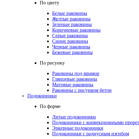
По цвету
Белые раковины
Желтые раковины
Зеленые раковины
Коричневые раковины
Серые раковины
Синие раковины
Черные раковины
Бежевые раковины
По рисунку
Раковины под мрамор
Глянцевые раковины
Матовые раковины
Раковины с рисунком бетон
Подоконники
По форме
Литые подоконники
Подоконники с конвекционными проре
Эркерные подоконники
Подоконники с радиусным изгибом