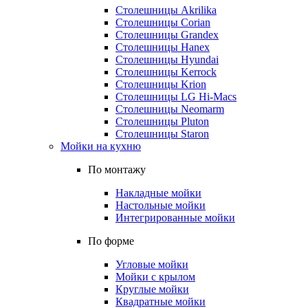
Столешницы Akrilika
Столешницы Corian
Столешницы Grandex
Столешницы Hanex
Столешницы Hyundai
Столешницы Kerrock
Столешницы Krion
Столешницы LG Hi-Macs
Столешницы Neomarm
Столешницы Pluton
Столешницы Staron
Мойки на кухню
По монтажу
Накладные мойки
Настольные мойки
Интегрированные мойки
По форме
Угловые мойки
Мойки с крылом
Круглые мойки
Квадратные мойки