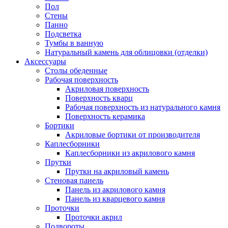
Пол
Стены
Панно
Подсветка
Тумбы в ванную
Натуральный камень для облицовки (отделки)
Аксессуары
Столы обеденные
Рабочая поверхность
Акриловая поверхность
Поверхность кварц
Рабочая поверхность из натурального камня
Поверхность керамика
Бортики
Акриловые бортики от производителя
Каплесборники
Каплесборники из акрилового камня
Прутки
Прутки на акриловый камень
Стеновая панель
Панель из акрилового камня
Панель из кварцевого камня
Проточки
Проточки акрил
Подвороты