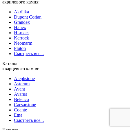
акрилового камня:
Akrilika
Dupont Corian
Grandex
Hanex
Hi-macs
Kerrock
Neomarm
Pluton
Смотреть все...
Каталог
кварцевого камня:
Alephstone
Asterum
Avant
Avarus
Belenco
Caesarstone
Coante
Etna
Смотреть все...