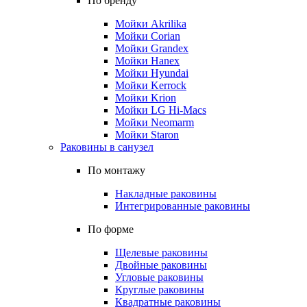
По бренду
Мойки Akrilika
Мойки Corian
Мойки Grandex
Мойки Hanex
Мойки Hyundai
Мойки Kerrock
Мойки Krion
Мойки LG Hi-Macs
Мойки Neomarm
Мойки Staron
Раковины в санузел
По монтажу
Накладные раковины
Интегрированные раковины
По форме
Щелевые раковины
Двойные раковины
Угловые раковины
Круглые раковины
Квадратные раковины