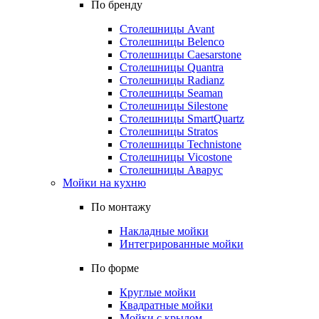
По бренду
Столешницы Avant
Столешницы Belenco
Столешницы Caesarstone
Столешницы Quantra
Столешницы Radianz
Столешницы Seaman
Столешницы Silestone
Столешницы SmartQuartz
Столешницы Stratos
Столешницы Technistone
Столешницы Vicostone
Столешницы Аварус
Мойки на кухню
По монтажу
Накладные мойки
Интегрированные мойки
По форме
Круглые мойки
Квадратные мойки
Мойки с крылом