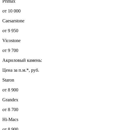
Primax
от 10 000
Caesarstone
от 9 950
Vicostone
от 9 700
Акриловый камень:
Цена за п.м.*, руб.
Staron
от 8 900
Grandex
от 8 700
Hi-Macs
от 8 900