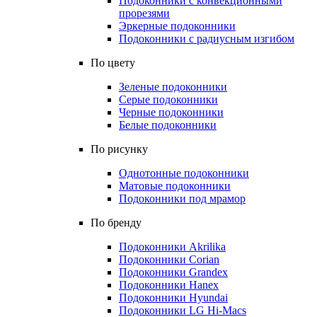
Подоконники с конвекционными
прорезями
Эркерные подоконники
Подоконники с радиусным изгибом
По цвету
Зеленые подоконники
Серые подоконники
Черные подоконники
Белые подоконники
По рисунку
Однотонные подоконники
Матовые подоконники
Подоконники под мрамор
По бренду
Подоконники Akrilika
Подоконники Corian
Подоконники Grandex
Подоконники Hanex
Подоконники Hyundai
Подоконники LG Hi-Macs