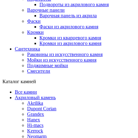
Подвороты из акрилового камня
Варочные панели
Варочная панель из акрила
Фаски
Фаски из акрилового камня
Кромки
Кромки из кварцевого камня
Кромки из акрилового камня
Сантехника
Раковины из искусственного камня
Мойки из искусственного камня
Поджимные мойки
Смесители
Каталог камней
Все камни
Акриловый камень
Akrilika
Dupont Corian
Grandex
Hanex
Hi-macs
Kerrock
Neomarm