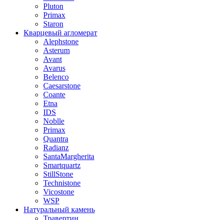
Pluton
Primax
Staron
Кварцевый агломерат
Alephstone
Asterum
Avant
Avarus
Belenco
Caesarstone
Coante
Etna
IDS
Noblle
Primax
Quantra
Radianz
SantaMargherita
Smartquartz
StillStone
Technistone
Vicostone
WSP
Натуральный камень
Травертин