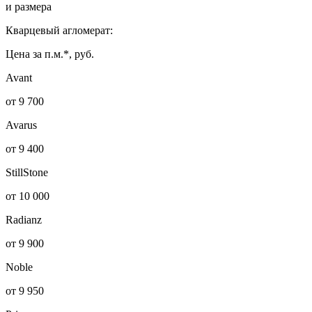
и размера
Кварцевый агломерат:
Цена за п.м.*, руб.
Avant
от 9 700
Avarus
от 9 400
StillStone
от 10 000
Radianz
от 9 900
Noble
от 9 950