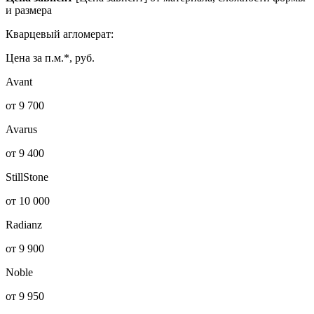
и размера
Кварцевый агломерат:
Цена за п.м.*, руб.
Avant
от 9 700
Avarus
от 9 400
StillStone
от 10 000
Radianz
от 9 900
Noble
от 9 950