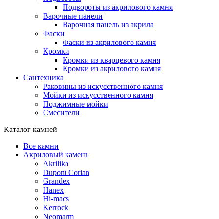
Подвороты из акрилового камня
Варочные панели
Варочная панель из акрила
Фаски
Фаски из акрилового камня
Кромки
Кромки из кварцевого камня
Кромки из акрилового камня
Сантехника
Раковины из искусственного камня
Мойки из искусственного камня
Поджимные мойки
Смесители
Каталог камней
Все камни
Акриловый камень
Akrilika
Dupont Corian
Grandex
Hanex
Hi-macs
Kerrock
Neomarm