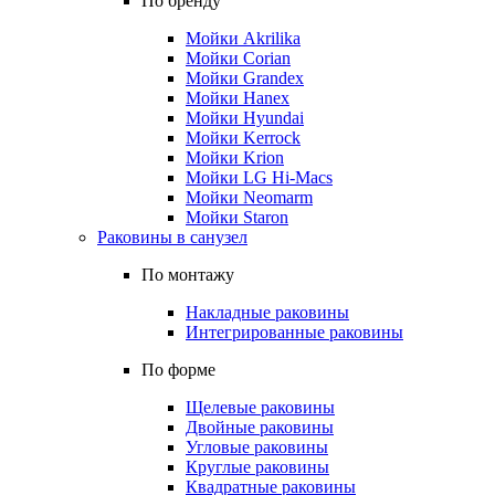
По бренду
Мойки Akrilika
Мойки Corian
Мойки Grandex
Мойки Hanex
Мойки Hyundai
Мойки Kerrock
Мойки Krion
Мойки LG Hi-Macs
Мойки Neomarm
Мойки Staron
Раковины в санузел
По монтажу
Накладные раковины
Интегрированные раковины
По форме
Щелевые раковины
Двойные раковины
Угловые раковины
Круглые раковины
Квадратные раковины