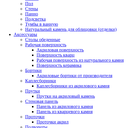
Пол
Стены
Панно
Подсветка
Тумбы в ванную
Натуральный камень для облицовки (отделки)
Аксессуары
Столы обеденные
Рабочая поверхность
Акриловая поверхность
Поверхность кварц
Рабочая поверхность из натурального камня
Поверхность керамика
Бортики
Акриловые бортики от производителя
Каплесборники
Каплесборники из акрилового камня
Прутки
Прутки на акриловый камень
Стеновая панель
Панель из акрилового камня
Панель из кварцевого камня
Проточки
Проточки акрил
Подвороты