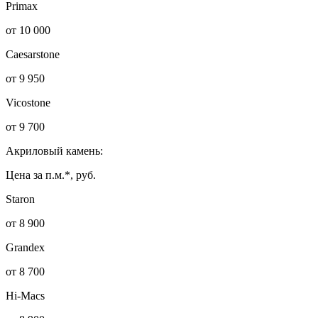
Primax
от 10 000
Caesarstone
от 9 950
Vicostone
от 9 700
Акриловый камень:
Цена за п.м.*, руб.
Staron
от 8 900
Grandex
от 8 700
Hi-Macs