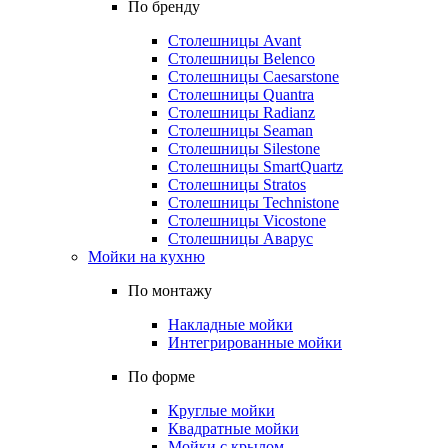
По бренду
Столешницы Avant
Столешницы Belenco
Столешницы Caesarstone
Столешницы Quantra
Столешницы Radianz
Столешницы Seaman
Столешницы Silestone
Столешницы SmartQuartz
Столешницы Stratos
Столешницы Technistone
Столешницы Vicostone
Столешницы Аварус
Мойки на кухню
По монтажу
Накладные мойки
Интегрированные мойки
По форме
Круглые мойки
Квадратные мойки
Мойки с крылом