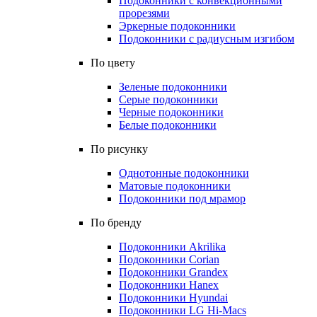
Подоконники с конвекционными
прорезями
Эркерные подоконники
Подоконники с радиусным изгибом
По цвету
Зеленые подоконники
Серые подоконники
Черные подоконники
Белые подоконники
По рисунку
Однотонные подоконники
Матовые подоконники
Подоконники под мрамор
По бренду
Подоконники Akrilika
Подоконники Corian
Подоконники Grandex
Подоконники Hanex
Подоконники Hyundai
Подоконники LG Hi-Macs