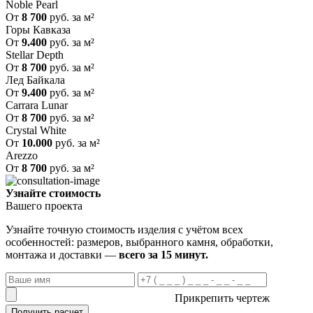
Noble Pearl
От
8 700
руб. за м²
Горы Кавказа
От
9.400
руб. за м²
Stellar Depth
От
8 700
руб. за м²
Лед Байкала
От
9.400
руб. за м²
Carrara Lunar
От
8 700
руб. за м²
Crystal White
От
10.000
руб. за м²
Arezzo
От
8 700
руб. за м²
Узнайте стоимость
Вашего проекта
Узнайте точную стоимость изделия с учётом всех
особенностей: размеров, выбранного камня, обработки,
монтажа и доставки —
всего за 15 минут.
Прикрепить чертеж
Получить расчет