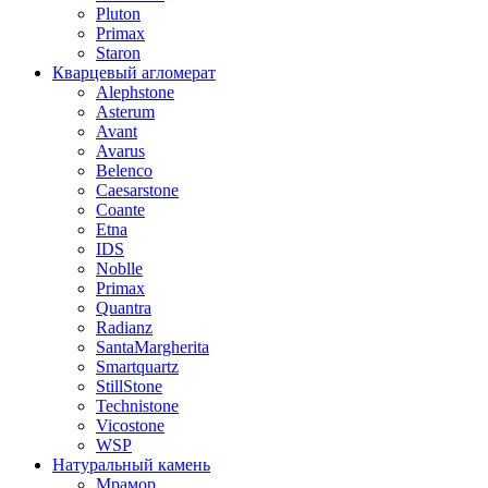
Pluton
Primax
Staron
Кварцевый агломерат
Alephstone
Asterum
Avant
Avarus
Belenco
Caesarstone
Coante
Etna
IDS
Noblle
Primax
Quantra
Radianz
SantaMargherita
Smartquartz
StillStone
Technistone
Vicostone
WSP
Натуральный камень
Мрамор