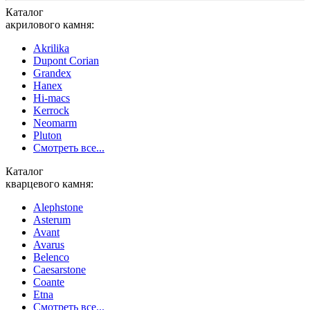
Каталог
акрилового камня:
Akrilika
Dupont Corian
Grandex
Hanex
Hi-macs
Kerrock
Neomarm
Pluton
Смотреть все...
Каталог
кварцевого камня:
Alephstone
Asterum
Avant
Avarus
Belenco
Caesarstone
Coante
Etna
Смотреть все...