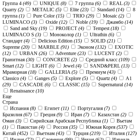
Группа 4
(49)
UNIQUE
(8)
7 группа
(6)
REAL
(3)
Quarry
(2)
METALIC
(5)
Elite
(23)
Standard
(14)
8
группа
(1)
Pure Color
(15)
TRIO
(29)
Mosaic
(2)
LUMINACO
(3)
Oxide
(12)
Noble
(19)
Джамбо
(14)
Sand and Sky
(19)
PROJECT
(4)
Tempest
(18)
LUMINACO S
(3)
Моноколор
(1)
Ultrathin
(6)
Стандарт
(4)
Delicious Edition
(15)
SOLID
(21)
Supreme
(20)
MARBLE
(91)
Эконом
(132)
EXOTIC
(12)
URBAN
(26)
Adventure
(23)
LUCENT
(2)
Гранитная
(30)
CONCRETE
(2)
Средний класс
(109)
Smart
(12)
LIGHT
(6)
Jewel
(4)
SAND&PERL
(13)
Мраморная
(18)
GALLERIA
(5)
Премиум
(43)
Classico
(4)
Ganges
(5)
Explore
(5)
Quartz
(4)
А1
(29)
CASCADE
(6)
CLASSIC
(15)
Supernatural
(14)
Renaissance
(10)
Еще
Страна
Испания
(8)
Египет
(11)
Португалия
(7)
Бразилия
(67)
Греция
(9)
Иран
(7)
Казахстан
(2)
Оман
(3)
Сирийская Арабская Республика
(1)
Вьетам
(1)
Пакистан
(4)
Россия
(35)
Южная Корея
(537)
Китай
(452)
Вьетнам
(43)
Турция
(219)
Италия
(127)
Индия
(72)
Словения
(99)
Чехия
(62)
Израиль