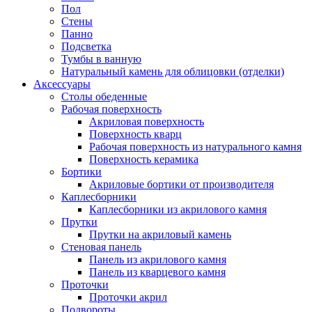
Пол
Стены
Панно
Подсветка
Тумбы в ванную
Натуральный камень для облицовки (отделки)
Аксессуары
Столы обеденные
Рабочая поверхность
Акриловая поверхность
Поверхность кварц
Рабочая поверхность из натурального камня
Поверхность керамика
Бортики
Акриловые бортики от производителя
Каплесборники
Каплесборники из акрилового камня
Прутки
Прутки на акриловый камень
Стеновая панель
Панель из акрилового камня
Панель из кварцевого камня
Проточки
Проточки акрил
Подвороты