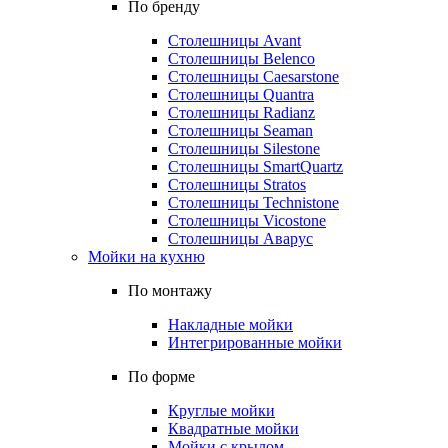
По бренду
Столешницы Avant
Столешницы Belenco
Столешницы Caesarstone
Столешницы Quantra
Столешницы Radianz
Столешницы Seaman
Столешницы Silestone
Столешницы SmartQuartz
Столешницы Stratos
Столешницы Technistone
Столешницы Vicostone
Столешницы Аварус
Мойки на кухню
По монтажу
Накладные мойки
Интегрированные мойки
По форме
Круглые мойки
Квадратные мойки
Мойки с крылом