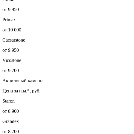
от 9 950
Primax
от 10 000
Caesarstone
от 9 950
Vicostone
от 9 700
Акриловый камень:
Цена за п.м.*, руб.
Staron
от 8 900
Grandex
от 8 700