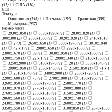
(41)
США
(110)
Еще
Текстура
Однотонная
(145)
Песчаная
(184)
Гранитная
(359)
Мраморная
(937)
Размер листа
2930x1850
(1)
3330x1990x
(1)
2830x1820
(1)
300х300
(2)
2850x1300
(1)
3020x1920
(1)
2410x1810
(1)
2
(3)
2650x1650
(1)
3300x1970
(1)
3010x1940
(1)
42 x 1
(1)
2980x1650
(1)
2920x1880
(1)
2300x1670
(1)
59
(1)
3030x1950
(1)
3030x1860
(1)
3200x1750
(1)
22 x 1
(1)
2990х1340
(1)
2100x1850
(1)
3250x2000
(1)
3100x1970
(1)
20
(1)
3350x1640
(1)
2990x1950
(1)
2350x1430
(1)
2150x1850
(1)
71 x 1
(1)
2810x1840
(1)
3400x2000
(1)
2380x1720
(1)
2200x1600
(1)
73
(1)
2700x1900
(1)
3150x1960
(1)
3260x1950
(1)
3050x1970
(1)
2580x1770
(1)
3330x1970
(1)
2770x1700
(1)
2900x1880
(1)
2760x1540
(1)
2330x1510
(1)
3150x1200
(1)
2860x1560
(1)
2800x1680
(1)
2820x1740
(1)
2430x1780
(1)
2090x1600
(1)
2600x1720
(1)
3350x1550
(1)
2900x1810
(1)
3100x850
(1)
2670x1830