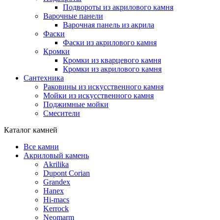
Подвороты из акрилового камня
Варочные панели
Варочная панель из акрила
Фаски
Фаски из акрилового камня
Кромки
Кромки из кварцевого камня
Кромки из акрилового камня
Сантехника
Раковины из искусственного камня
Мойки из искусственного камня
Поджимные мойки
Смесители
Каталог камней
Все камни
Акриловый камень
Akrilika
Dupont Corian
Grandex
Hanex
Hi-macs
Kerrock
Neomarm