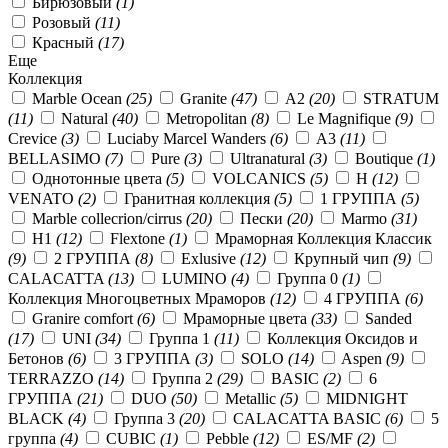
Бирюзовый
(1)
Розовый
(11)
Красный
(17)
Еще
Коллекция
Marble Ocean
(25)
Granite
(47)
А2
(20)
STRATUM
(11)
Natural
(40)
Metropolitan
(8)
Le Magnifique
(9)
Crevice
(3)
Luciaby Marcel Wanders
(6)
А3
(11)
BELLASIMO
(7)
Pure
(3)
Ultranatural
(3)
Boutique
(1)
Однотонные цвета
(5)
VOLCANICS
(5)
Н
(12)
VENATO
(2)
Гранитная коллекция
(5)
1 ГРУППА
(5)
Marble collecrion/cirrus
(20)
Пески
(20)
Marmo
(31)
Н1
(12)
Flextone
(1)
Мраморная Коллекция Классик
(9)
2 ГРУППА
(8)
Exlusive
(12)
Крупный чип
(9)
CALACATTA
(13)
LUMINO
(4)
Группа 0
(1)
Коллекция Многоцветных Мраморов
(12)
4 ГРУППА
(6)
Granire comfort
(6)
Мраморные цвета
(33)
Sanded
(17)
UNI
(34)
Группа 1
(11)
Коллекция Оксидов и
Бетонов
(6)
3 ГРУППА
(3)
SOLO
(14)
Aspen
(9)
TERRAZZO
(14)
Группа 2
(29)
BASIC
(2)
6
ГРУППА
(21)
DUO
(50)
Metallic
(5)
MIDNIGHT
BLACK
(4)
Группа 3
(20)
CALACATTA BASIC
(6)
5
группа
(4)
CUBIC
(1)
Pebble
(12)
ES/MF
(2)