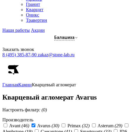
Гранит
Кварцит
Оникс
Травертин
Наши работы
Акции
Балашиха
Заказать звонок
8 (495) 385-87-90
zakaz@stone-lab.ru
Главная
Камни
Кварцевый агломерат
Кварцевый агломерат Avarus
Настроить фильтр
: (0)
Производитель
Avant
(46)
Avarus
(30)
Primax
(32)
Asterum
(29)
Alephstone
(19)
Caesarstone
(41)
Smartquartz
(33)
IDS