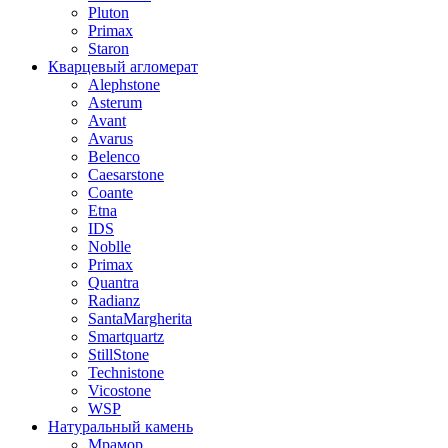
Pluton
Primax
Staron
Кварцевый агломерат
Alephstone
Asterum
Avant
Avarus
Belenco
Caesarstone
Coante
Etna
IDS
Noblle
Primax
Quantra
Radianz
SantaMargherita
Smartquartz
StillStone
Technistone
Vicostone
WSP
Натуральный камень
Мрамор