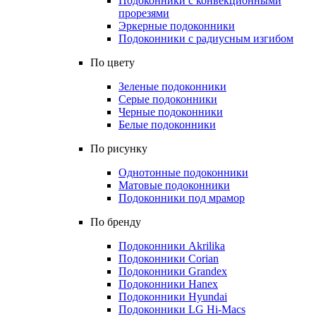
Подоконники с конвекционными
прорезями
Эркерные подоконники
Подоконники с радиусным изгибом
По цвету
Зеленые подоконники
Серые подоконники
Черные подоконники
Белые подоконники
По рисунку
Однотонные подоконники
Матовые подоконники
Подоконники под мрамор
По бренду
Подоконники Akrilika
Подоконники Corian
Подоконники Grandex
Подоконники Hanex
Подоконники Hyundai
Подоконники LG Hi-Macs