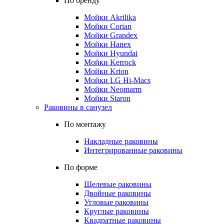
По бренду
Мойки Akrilika
Мойки Corian
Мойки Grandex
Мойки Hanex
Мойки Hyundai
Мойки Kerrock
Мойки Krion
Мойки LG Hi-Macs
Мойки Neomarm
Мойки Staron
Раковины в санузел
По монтажу
Накладные раковины
Интегрированные раковины
По форме
Щелевые раковины
Двойные раковины
Угловые раковины
Круглые раковины
Квадратные раковины