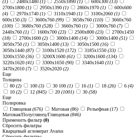
(1)
2480x1480
(1)
2550x1890
(1)
600х300
(13)
2700x1800
(1)
2950x1390
(1)
2860x1970
(1)
600х600
(4)
2970x1740
(1)
3110x1940
(1)
3100x2060
(1)
600х150
(3)
3600х760
(99)
3658х760
(110)
3660х760
(100)
3680х760
(528)
3660x760
(1)
3000x760
(7)
2440x760
(1)
1600х700
(23)
2500х800
(23)
2700x1450
(18)
2700х1600
(2)
3000х1400
(14)
3000x1400
(51)
3050х750
(1)
3050х1400
(13)
3050х1500
(16)
3050х1440
(87)
3100х1520
(172)
3185х1550
(33)
3200х1550
(36)
3200X1600
(61)
3200х1600
(134)
3220х1620
(41)
3300х1650
(90)
3340х1640
(11)
3470х2010
(7)
3520х2020
(2)
Еще
Толщина
80
(2)
100
(3)
30 100
(1)
16
(1)
18
(26)
6
(4)
10
(2)
12
(845)
20
(1001)
30
(58)
Еще
Полировка
Глянцевая
(676)
Матовая
(86)
Рельефная
(17)
Матовая/Полуглянец/Глянцевая
(846)
Применить фильтр
(0)
Сбросить фильтры
Кварцевый агломерат Avarus
Сбросить фильтры