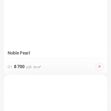
Noble Pearl
8 700
От
руб. за м²