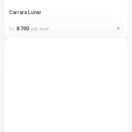
Carrara Lunar
8 700
От
руб. за м²