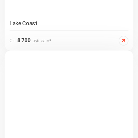
Lake Coast
8 700
От
руб. за м²