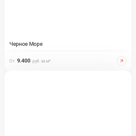
Черное Море
9.400
От
руб. за м²