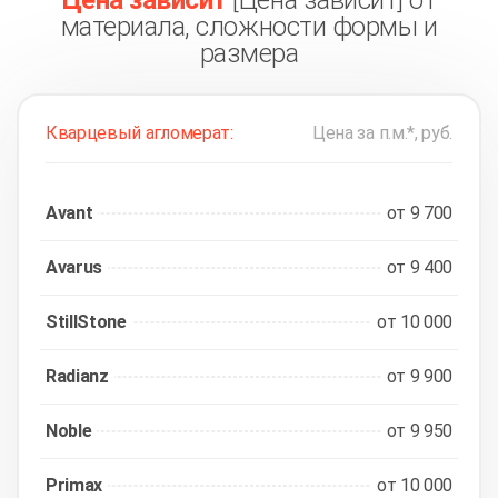
Цена зависит
[Цена зависит] от
материала, сложности формы и
размера
Кварцевый агломерат:
Цена за п.м.*, руб.
Avant
от 9 700
Avarus
от 9 400
StillStone
от 10 000
Radianz
от 9 900
Noble
от 9 950
Primax
от 10 000