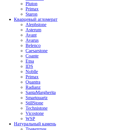
Pluton
Primax
Staron
Кварцевый агломерат
Alephstone
Asterum
Avant
Avarus
Belenco
Caesarstone
Coante
Etna
IDS
Noblle
Primax
Quantra
Radianz
SantaMargherita
Smartquartz
StillStone
Technistone
Vicostone
WSP
Натуральный камень
Травертин