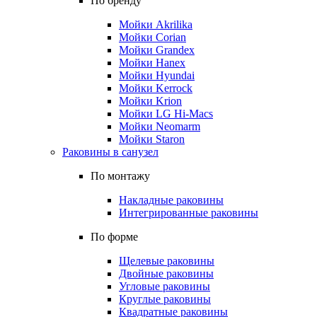
По бренду
Мойки Akrilika
Мойки Corian
Мойки Grandex
Мойки Hanex
Мойки Hyundai
Мойки Kerrock
Мойки Krion
Мойки LG Hi-Macs
Мойки Neomarm
Мойки Staron
Раковины в санузел
По монтажу
Накладные раковины
Интегрированные раковины
По форме
Щелевые раковины
Двойные раковины
Угловые раковины
Круглые раковины
Квадратные раковины