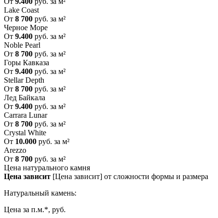
От
9.400
руб. за м²
Lake Coast
От
8 700
руб. за м²
Черное Море
От
9.400
руб. за м²
Noble Pearl
От
8 700
руб. за м²
Горы Кавказа
От
9.400
руб. за м²
Stellar Depth
От
8 700
руб. за м²
Лед Байкала
От
9.400
руб. за м²
Carrara Lunar
От
8 700
руб. за м²
Crystal White
От
10.000
руб. за м²
Arezzo
От
8 700
руб. за м²
Цена натурального камня
Цена зависит
[Цена зависит] от сложности формы и размера
Натуральный камень:
Цена за п.м.*, руб.