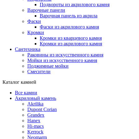
Подвороты из акрилового камня
Варочные панели
Варочная панель из акрила
Фаски
Фаски из акрилового камня
Кромки
Кромки из кварцевого камня
Кромки из акрилового камня
Сантехника
Раковины из искусственного камня
Мойки из искусственного камня
Поджимные мойки
Смесители
Каталог камней
Все камни
Акриловый камень
Akrilika
Dupont Corian
Grandex
Hanex
Hi-macs
Kerrock
Neomarm