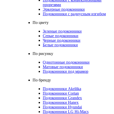
Подоконники с конвекционными
прорезями
Эркерные подоконники
Подоконники с радиусным изгибом
По цвету
Зеленые подоконники
Серые подоконники
Черные подоконники
Белые подоконники
По рисунку
Однотонные подоконники
Матовые подоконники
Подоконники под мрамор
По бренду
Подоконники Akrilika
Подоконники Corian
Подоконники Grandex
Подоконники Hanex
Подоконники Hyundai
Подоконники LG Hi-Macs