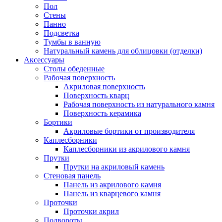
Пол
Стены
Панно
Подсветка
Тумбы в ванную
Натуральный камень для облицовки (отделки)
Аксессуары
Столы обеденные
Рабочая поверхность
Акриловая поверхность
Поверхность кварц
Рабочая поверхность из натурального камня
Поверхность керамика
Бортики
Акриловые бортики от производителя
Каплесборники
Каплесборники из акрилового камня
Прутки
Прутки на акриловый камень
Стеновая панель
Панель из акрилового камня
Панель из кварцевого камня
Проточки
Проточки акрил
Подвороты