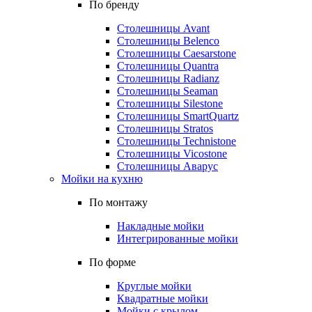
По бренду
Столешницы Avant
Столешницы Belenco
Столешницы Caesarstone
Столешницы Quantra
Столешницы Radianz
Столешницы Seaman
Столешницы Silestone
Столешницы SmartQuartz
Столешницы Stratos
Столешницы Technistone
Столешницы Vicostone
Столешницы Аварус
Мойки на кухню
По монтажу
Накладные мойки
Интегрированные мойки
По форме
Круглые мойки
Квадратные мойки
Мойки с крылом