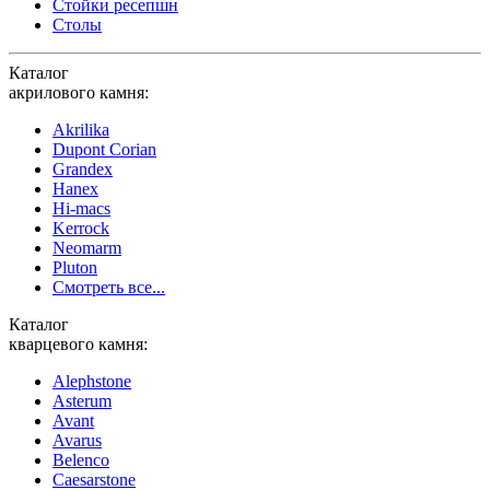
Стойки ресепшн
Столы
Каталог
акрилового камня:
Akrilika
Dupont Corian
Grandex
Hanex
Hi-macs
Kerrock
Neomarm
Pluton
Смотреть все...
Каталог
кварцевого камня:
Alephstone
Asterum
Avant
Avarus
Belenco
Caesarstone