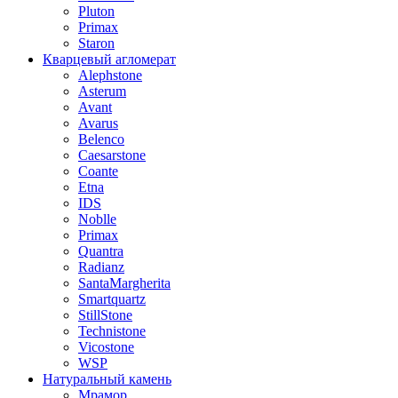
Pluton
Primax
Staron
Кварцевый агломерат
Alephstone
Asterum
Avant
Avarus
Belenco
Caesarstone
Coante
Etna
IDS
Noblle
Primax
Quantra
Radianz
SantaMargherita
Smartquartz
StillStone
Technistone
Vicostone
WSP
Натуральный камень
Мрамор