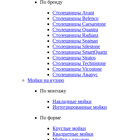
По бренду
Столешницы Avant
Столешницы Belenco
Столешницы Caesarstone
Столешницы Quantra
Столешницы Radianz
Столешницы Seaman
Столешницы Silestone
Столешницы SmartQuartz
Столешницы Stratos
Столешницы Technistone
Столешницы Vicostone
Столешницы Аварус
Мойки на кухню
По монтажу
Накладные мойки
Интегрированные мойки
По форме
Круглые мойки
Квадратные мойки
Мойки с крылом