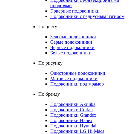
Подоконники с конвекционными
прорезями
Эркерные подоконники
Подоконники с радиусным изгибом
По цвету
Зеленые подоконники
Серые подоконники
Черные подоконники
Белые подоконники
По рисунку
Однотонные подоконники
Матовые подоконники
Подоконники под мрамор
По бренду
Подоконники Akrilika
Подоконники Corian
Подоконники Grandex
Подоконники Hanex
Подоконники Hyundai
Подоконники LG Hi-Macs