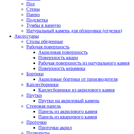
Пол
Стены
Панно
Подсветка
Тумбы в ванную
Натуральный камень для облицовки (отделки)
Аксессуары
Столы обеденные
Рабочая поверхность
Акриловая поверхность
Поверхность кварц
Рабочая поверхность из натурального камня
Поверхность керамика
Бортики
Акриловые бортики от производителя
Каплесборники
Каплесборники из акрилового камня
Прутки
Прутки на акриловый камень
Стеновая панель
Панель из акрилового камня
Панель из кварцевого камня
Проточки
Проточки акрил
Подвороты