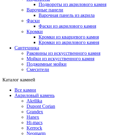
Подвороты из акрилового камня
Варочные панели
Варочная панель из акрила
Фаски
Фаски из акрилового камня
Кромки
Кромки из кварцевого камня
Кромки из акрилового камня
Сантехника
Раковины из искусственного камня
Мойки из искусственного камня
Поджимные мойки
Смесители
Каталог камней
Все камни
Акриловый камень
Akrilika
Dupont Corian
Grandex
Hanex
Hi-macs
Kerrock
Neomarm