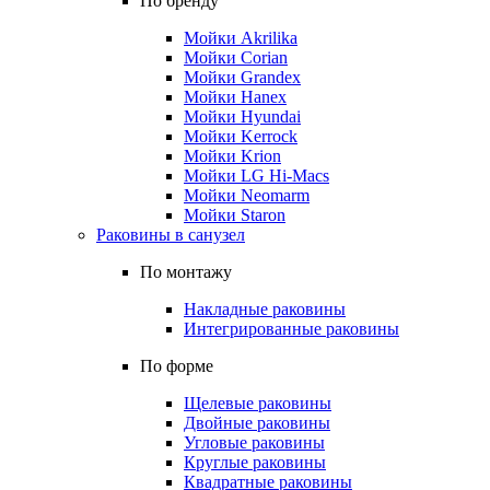
По бренду
Мойки Akrilika
Мойки Corian
Мойки Grandex
Мойки Hanex
Мойки Hyundai
Мойки Kerrock
Мойки Krion
Мойки LG Hi-Macs
Мойки Neomarm
Мойки Staron
Раковины в санузел
По монтажу
Накладные раковины
Интегрированные раковины
По форме
Щелевые раковины
Двойные раковины
Угловые раковины
Круглые раковины
Квадратные раковины