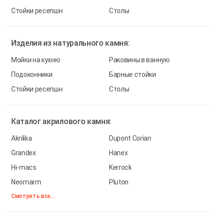
Стойки ресепшн
Столы
Изделия из
натурального камня:
Мойки на кухню
Раковины в ванную
Подоконники
Барные стойки
Стойки ресепшн
Столы
Каталог
акрилового камня:
Akrilika
Dupont Corian
Grandex
Hanex
Hi-macs
Kerrock
Neomarm
Pluton
Смотреть все...