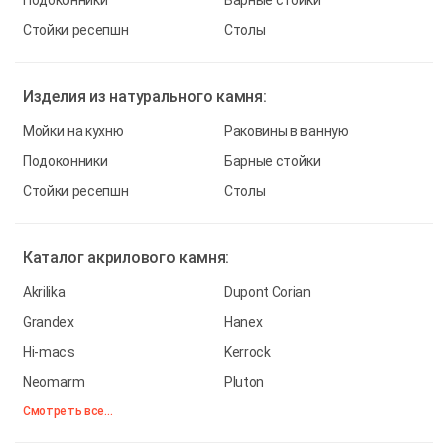
Подоконники
Барные стойки
Стойки ресепшн
Столы
Изделия из
натурального камня:
Мойки на кухню
Раковины в ванную
Подоконники
Барные стойки
Стойки ресепшн
Столы
Каталог
акрилового камня:
Akrilika
Dupont Corian
Grandex
Hanex
Hi-macs
Kerrock
Neomarm
Pluton
Смотреть все...