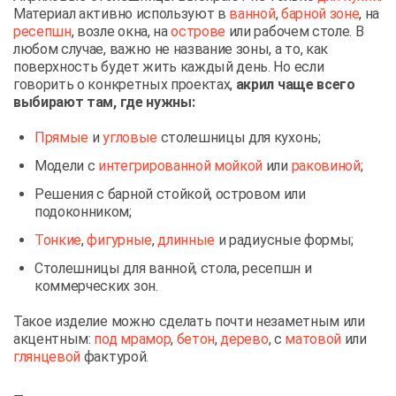
Материал активно используют в
ванной
,
барной зоне
, на
ресепшн
, возле окна, на
острове
или рабочем столе. В
любом случае, важно не название зоны, а то, как
поверхность будет жить каждый день. Но если
говорить о конкретных проектах,
акрил чаще всего
выбирают там, где нужны:
Прямые
и
угловые
столешницы для кухонь;
Модели с
интегрированной мойкой
или
раковиной
;
Решения с барной стойкой, островом или
подоконником;
Тонкие
,
фигурные
,
длинные
и радиусные формы;
Столешницы для ванной, стола, ресепшн и
коммерческих зон.
Такое изделие можно сделать почти незаметным или
акцентным:
под мрамор
,
бетон
,
дерево
, с
матовой
или
глянцевой
фактурой.