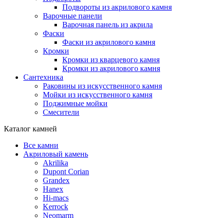
Подвороты из акрилового камня
Варочные панели
Варочная панель из акрила
Фаски
Фаски из акрилового камня
Кромки
Кромки из кварцевого камня
Кромки из акрилового камня
Сантехника
Раковины из искусственного камня
Мойки из искусственного камня
Поджимные мойки
Смесители
Каталог камней
Все камни
Акриловый камень
Akrilika
Dupont Corian
Grandex
Hanex
Hi-macs
Kerrock
Neomarm