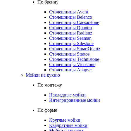
По бренду
Столешницы Avant
Столешницы Belenco
Столешницы Caesarstone
Столешницы Quantra
Столешницы Radianz
Столешницы Seaman
Столешницы Silestone
Столешницы SmartQuartz
Столешницы Stratos
Столешницы Technistone
Столешницы Vicostone
Столешницы Аварус
Мойки на кухню
По монтажу
Накладные мойки
Интегрированные мойки
По форме
Круглые мойки
Квадратные мойки
Мойки с крылом