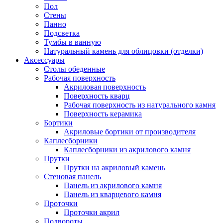
Пол
Стены
Панно
Подсветка
Тумбы в ванную
Натуральный камень для облицовки (отделки)
Аксессуары
Столы обеденные
Рабочая поверхность
Акриловая поверхность
Поверхность кварц
Рабочая поверхность из натурального камня
Поверхность керамика
Бортики
Акриловые бортики от производителя
Каплесборники
Каплесборники из акрилового камня
Прутки
Прутки на акриловый камень
Стеновая панель
Панель из акрилового камня
Панель из кварцевого камня
Проточки
Проточки акрил
Подвороты