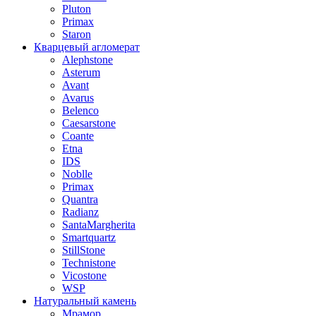
Pluton
Primax
Staron
Кварцевый агломерат
Alephstone
Asterum
Avant
Avarus
Belenco
Caesarstone
Coante
Etna
IDS
Noblle
Primax
Quantra
Radianz
SantaMargherita
Smartquartz
StillStone
Technistone
Vicostone
WSP
Натуральный камень
Мрамор