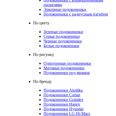
Подоконники с конвекционными
прорезями
Эркерные подоконники
Подоконники с радиусным изгибом
По цвету
Зеленые подоконники
Серые подоконники
Черные подоконники
Белые подоконники
По рисунку
Однотонные подоконники
Матовые подоконники
Подоконники под мрамор
По бренду
Подоконники Akrilika
Подоконники Corian
Подоконники Grandex
Подоконники Hanex
Подоконники Hyundai
Подоконники LG Hi-Macs