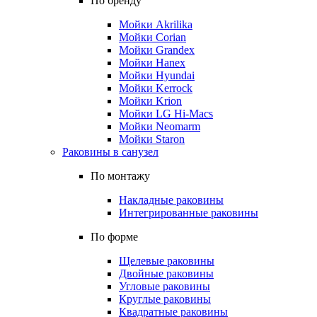
По бренду
Мойки Akrilika
Мойки Corian
Мойки Grandex
Мойки Hanex
Мойки Hyundai
Мойки Kerrock
Мойки Krion
Мойки LG Hi-Macs
Мойки Neomarm
Мойки Staron
Раковины в санузел
По монтажу
Накладные раковины
Интегрированные раковины
По форме
Щелевые раковины
Двойные раковины
Угловые раковины
Круглые раковины
Квадратные раковины