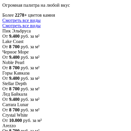
Огромная палитра на любой вкус
Более
2278+
цветов камня
Смотреть все виды
Смотреть все виды
Пик Эльбруса
От
9.400
руб. за м²
Lake Coast
От
8 700
руб. за м²
Черное Море
От
9.400
руб. за м²
Noble Pearl
От
8 700
руб. за м²
Горы Кавказа
От
9.400
руб. за м²
Stellar Depth
От
8 700
руб. за м²
Лед Байкала
От
9.400
руб. за м²
Carrara Lunar
От
8 700
руб. за м²
Crystal White
От
10.000
руб. за м²
Arezzo
От
8 700
руб. за м²