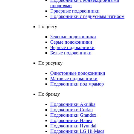
Подоконники с конвекционными
прорезями
Эркерные подоконники
Подоконники с радиусным изгибом
По цвету
Зеленые подоконники
Серые подоконники
Черные подоконники
Белые подоконники
По рисунку
Однотонные подоконники
Матовые подоконники
Подоконники под мрамор
По бренду
Подоконники Akrilika
Подоконники Corian
Подоконники Grandex
Подоконники Hanex
Подоконники Hyundai
Подоконники LG Hi-Macs