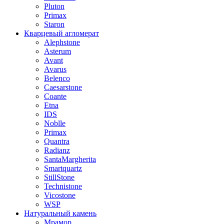
Pluton
Primax
Staron
Кварцевый агломерат
Alephstone
Asterum
Avant
Avarus
Belenco
Caesarstone
Coante
Etna
IDS
Noblle
Primax
Quantra
Radianz
SantaMargherita
Smartquartz
StillStone
Technistone
Vicostone
WSP
Натуральный камень
Мрамор