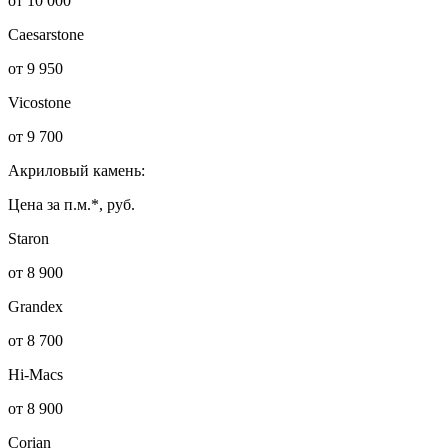
от 10 000
Caesarstone
от 9 950
Vicostone
от 9 700
Акриловый камень:
Цена за п.м.*, руб.
Staron
от 8 900
Grandex
от 8 700
Hi-Macs
от 8 900
Corian