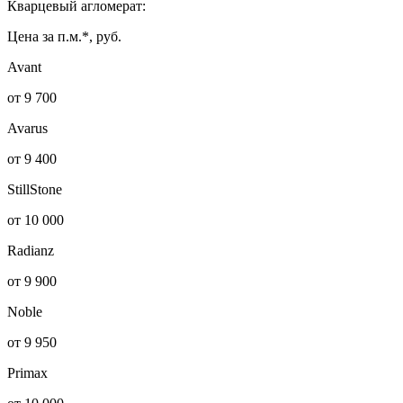
Кварцевый агломерат:
Цена за п.м.*, руб.
Avant
от 9 700
Avarus
от 9 400
StillStone
от 10 000
Radianz
от 9 900
Noble
от 9 950
Primax