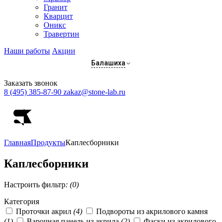
Гранит
Кварцит
Оникс
Травертин
Наши работы
Акции
Балашиха
Заказать звонок
8 (495) 385-87-90
zakaz@stone-lab.ru
Главная
Продукты
Каплесборники
Каплесборники
Настроить фильтр
: (0)
Категория
Проточки акрил
(4)
Подвороты из акрилового камня
(1)
Варочная панель из акрила
(2)
Фаски из акрилового