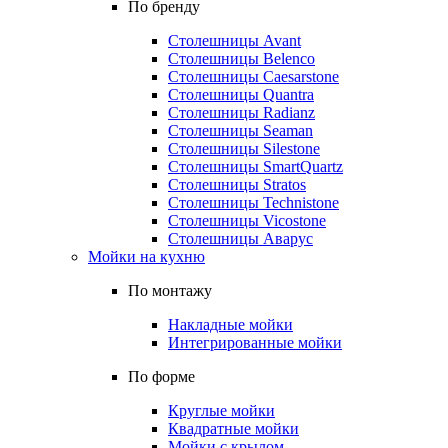
По бренду
Столешницы Avant
Столешницы Belenco
Столешницы Caesarstone
Столешницы Quantra
Столешницы Radianz
Столешницы Seaman
Столешницы Silestone
Столешницы SmartQuartz
Столешницы Stratos
Столешницы Technistone
Столешницы Vicostone
Столешницы Аварус
Мойки на кухню
По монтажу
Накладные мойки
Интегрированные мойки
По форме
Круглые мойки
Квадратные мойки
Мойки с крылом