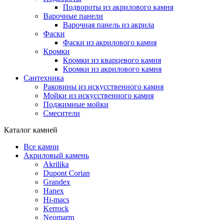
Подвороты из акрилового камня
Варочные панели
Варочная панель из акрила
Фаски
Фаски из акрилового камня
Кромки
Кромки из кварцевого камня
Кромки из акрилового камня
Сантехника
Раковины из искусственного камня
Мойки из искусственного камня
Поджимные мойки
Смесители
Каталог камней
Все камни
Акриловый камень
Akrilika
Dupont Corian
Grandex
Hanex
Hi-macs
Kerrock
Neomarm