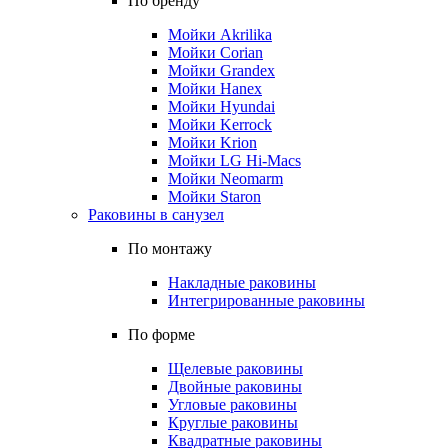
По бренду
Мойки Akrilika
Мойки Corian
Мойки Grandex
Мойки Hanex
Мойки Hyundai
Мойки Kerrock
Мойки Krion
Мойки LG Hi-Macs
Мойки Neomarm
Мойки Staron
Раковины в санузел
По монтажу
Накладные раковины
Интегрированные раковины
По форме
Щелевые раковины
Двойные раковины
Угловые раковины
Круглые раковины
Квадратные раковины