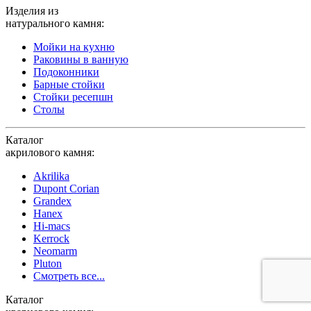
Изделия из
натурального камня:
Мойки на кухню
Раковины в ванную
Подоконники
Барные стойки
Стойки ресепшн
Столы
Каталог
акрилового камня:
Akrilika
Dupont Corian
Grandex
Hanex
Hi-macs
Kerrock
Neomarm
Pluton
Смотреть все...
Каталог