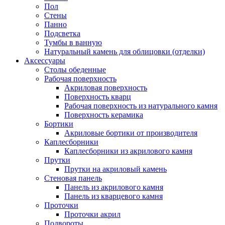
Пол
Стены
Панно
Подсветка
Тумбы в ванную
Натуральный камень для облицовки (отделки)
Аксессуары
Столы обеденные
Рабочая поверхность
Акриловая поверхность
Поверхность кварц
Рабочая поверхность из натурального камня
Поверхность керамика
Бортики
Акриловые бортики от производителя
Каплесборники
Каплесборники из акрилового камня
Прутки
Прутки на акриловый камень
Стеновая панель
Панель из акрилового камня
Панель из кварцевого камня
Проточки
Проточки акрил
Подвороты