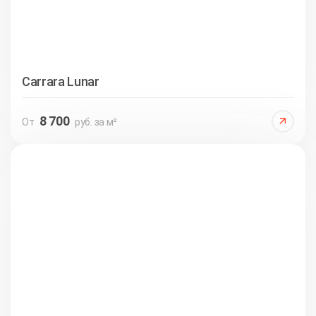
Carrara Lunar
8 700
От
руб. за м²