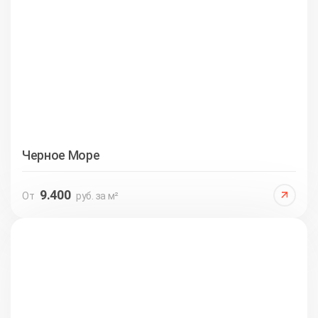
Черное Море
9.400
От
руб. за м²