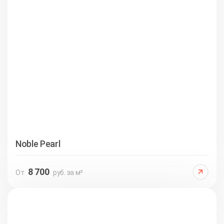
Noble Pearl
8 700
От
руб. за м²