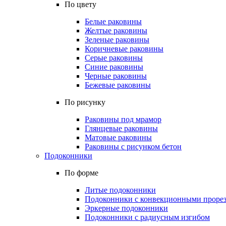
По цвету
Белые раковины
Желтые раковины
Зеленые раковины
Коричневые раковины
Серые раковины
Синие раковины
Черные раковины
Бежевые раковины
По рисунку
Раковины под мрамор
Глянцевые раковины
Матовые раковины
Раковины с рисунком бетон
Подоконники
По форме
Литые подоконники
Подоконники с конвекционными проре
Эркерные подоконники
Подоконники с радиусным изгибом