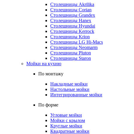
Столешницы Akrilika
Столешницы Corian
Столешницы Grandex
Столешницы Hanex
Столешницы Hyundai
Столешницы Kerrock
Столешницы Krion
Столешницы LG Hi-Macs
Столешницы Neomarm
Столешницы Pluton
Столешницы Staron
Мойки на кухню
По монтажу
Накладные мойки
Настольные мойки
Интегрированные мойки
По форме
Угловые мойки
Мойки с крылом
Круглые мойки
Квадратные мойки