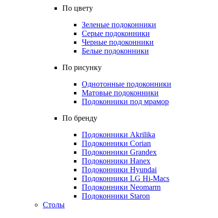
По цвету
Зеленые подоконники
Серые подоконники
Черные подоконники
Белые подоконники
По рисунку
Однотонные подоконники
Матовые подоконники
Подоконники под мрамор
По бренду
Подоконники Akrilika
Подоконники Corian
Подоконники Grandex
Подоконники Hanex
Подоконники Hyundai
Подоконники LG Hi-Macs
Подоконники Neomarm
Подоконники Staron
Столы