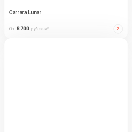
Carrara Lunar
8 700
От
руб. за м²