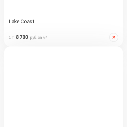
Lake Coast
8 700
От
руб. за м²