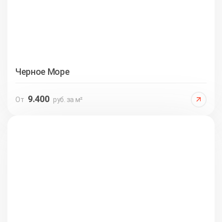
Черное Море
9.400
От
руб. за м²