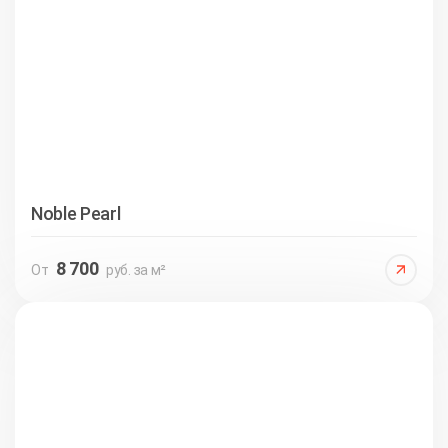
Noble Pearl
8 700
От
руб. за м²