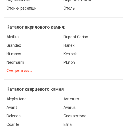
Стойки ресепшн
Столы
Каталог
акрилового камня:
Akrilika
Dupont Corian
Grandex
Hanex
Hi-macs
Kerrock
Neomarm
Pluton
Смотреть все...
Каталог
кварцевого камня:
Alephstone
Asterum
Avant
Avarus
Belenco
Caesarstone
Coante
Etna