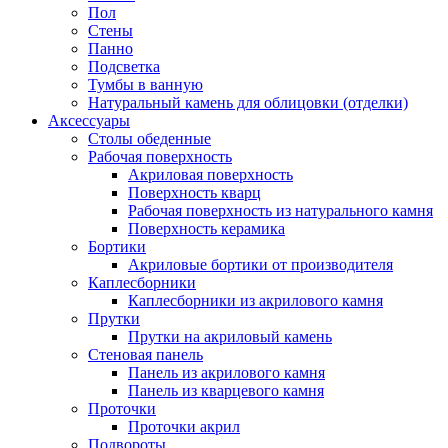
Пол
Стены
Панно
Подсветка
Тумбы в ванную
Натуральный камень для облицовки (отделки)
Аксессуары
Столы обеденные
Рабочая поверхность
Акриловая поверхность
Поверхность кварц
Рабочая поверхность из натурального камня
Поверхность керамика
Бортики
Акриловые бортики от производителя
Каплесборники
Каплесборники из акрилового камня
Прутки
Прутки на акриловый камень
Стеновая панель
Панель из акрилового камня
Панель из кварцевого камня
Проточки
Проточки акрил
Подвороты