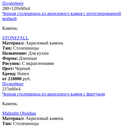
Подробнее
280+120х60х4
Черная столешница из акрилового камня с интегрированной
мойкой
Камень:
STONEFALL
Материал:
Акриловый камень
Тип:
Столешницы
Назначение:
Для кухни
Форма:
Длинные
Рисунок:
С вкраплениями
Цвет:
Черный
Бренд:
Hanex
от 210000
руб.
Подробнее
215х60х4
Черная столешница из акрилового камня с фартуком
Камень:
Midnight Obsidian
Материал:
Акриловый камень
Тип:
Столешницы