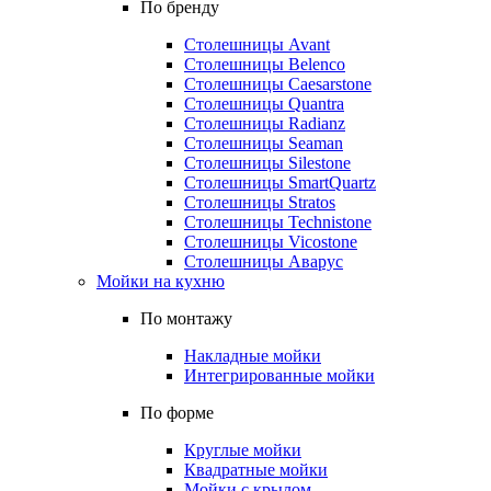
По бренду
Столешницы Avant
Столешницы Belenco
Столешницы Caesarstone
Столешницы Quantra
Столешницы Radianz
Столешницы Seaman
Столешницы Silestone
Столешницы SmartQuartz
Столешницы Stratos
Столешницы Technistone
Столешницы Vicostone
Столешницы Аварус
Мойки на кухню
По монтажу
Накладные мойки
Интегрированные мойки
По форме
Круглые мойки
Квадратные мойки
Мойки с крылом