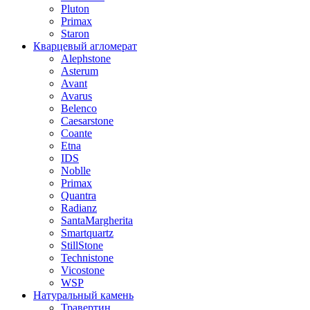
Pluton
Primax
Staron
Кварцевый агломерат
Alephstone
Asterum
Avant
Avarus
Belenco
Caesarstone
Coante
Etna
IDS
Noblle
Primax
Quantra
Radianz
SantaMargherita
Smartquartz
StillStone
Technistone
Vicostone
WSP
Натуральный камень
Травертин