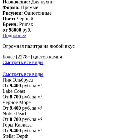
Назначение:
Для кухни
Форма:
Прямые
Рисунок:
Однотонные
Цвет:
Черный
Бренд:
Primax
от 98000
руб.
Подробнее
Огромная палитра на любой вкус
Более [2278+] цветов камня
Смотреть все виды
Смотреть все виды
Пик Эльбруса
От
9.400
руб. за м²
Lake Coast
От
8 700
руб. за м²
Черное Море
От
9.400
руб. за м²
Noble Pearl
От
8 700
руб. за м²
Горы Кавказа
От
9.400
руб. за м²
Stellar Depth