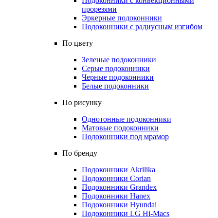
Подоконники с конвекционными
прорезями
Эркерные подоконники
Подоконники с радиусным изгибом
По цвету
Зеленые подоконники
Серые подоконники
Черные подоконники
Белые подоконники
По рисунку
Однотонные подоконники
Матовые подоконники
Подоконники под мрамор
По бренду
Подоконники Akrilika
Подоконники Corian
Подоконники Grandex
Подоконники Hanex
Подоконники Hyundai
Подоконники LG Hi-Macs