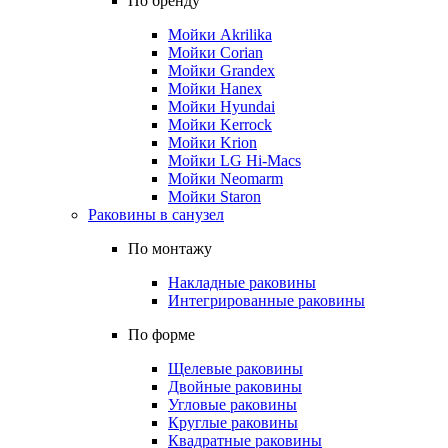
По бренду
Мойки Akrilika
Мойки Corian
Мойки Grandex
Мойки Hanex
Мойки Hyundai
Мойки Kerrock
Мойки Krion
Мойки LG Hi-Macs
Мойки Neomarm
Мойки Staron
Раковины в санузел
По монтажу
Накладные раковины
Интегрированные раковины
По форме
Щелевые раковины
Двойные раковины
Угловые раковины
Круглые раковины
Квадратные раковины