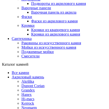
Подвороты из акрилового камня
Варочные панели
Варочная панель из акрила
Фаски
Фаски из акрилового камня
Кромки
Кромки из кварцевого камня
Кромки из акрилового камня
Сантехника
Раковины из искусственного камня
Мойки из искусственного камня
Поджимные мойки
Смесители
Каталог камней
Все камни
Акриловый камень
Akrilika
Dupont Corian
Grandex
Hanex
Hi-macs
Kerrock
Neomarm