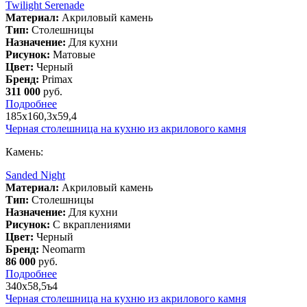
Twilight Serenade
Материал:
Акриловый камень
Тип:
Столешницы
Назначение:
Для кухни
Рисунок:
Матовые
Цвет:
Черный
Бренд:
Primax
311 000
руб.
Подробнее
185х160,3х59,4
Черная столешница на кухню из акрилового камня
Камень:
Sanded Night
Материал:
Акриловый камень
Тип:
Столешницы
Назначение:
Для кухни
Рисунок:
С вкраплениями
Цвет:
Черный
Бренд:
Neomarm
86 000
руб.
Подробнее
340х58,5ъ4
Черная столешница на кухню из акрилового камня