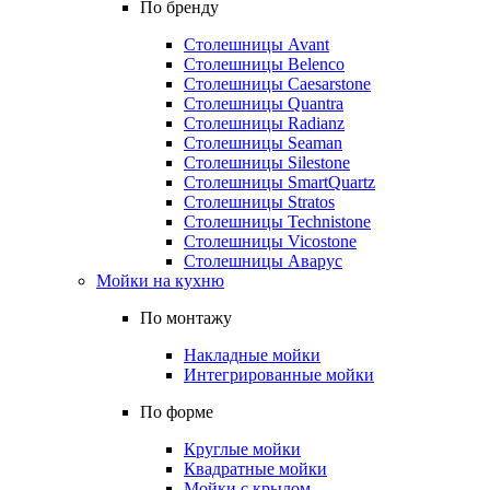
По бренду
Столешницы Avant
Столешницы Belenco
Столешницы Caesarstone
Столешницы Quantra
Столешницы Radianz
Столешницы Seaman
Столешницы Silestone
Столешницы SmartQuartz
Столешницы Stratos
Столешницы Technistone
Столешницы Vicostone
Столешницы Аварус
Мойки на кухню
По монтажу
Накладные мойки
Интегрированные мойки
По форме
Круглые мойки
Квадратные мойки
Мойки с крылом