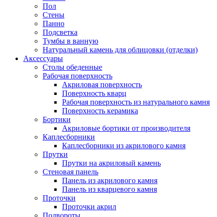
Пол
Стены
Панно
Подсветка
Тумбы в ванную
Натуральный камень для облицовки (отделки)
Аксессуары
Столы обеденные
Рабочая поверхность
Акриловая поверхность
Поверхность кварц
Рабочая поверхность из натурального камня
Поверхность керамика
Бортики
Акриловые бортики от производителя
Каплесборники
Каплесборники из акрилового камня
Прутки
Прутки на акриловый камень
Стеновая панель
Панель из акрилового камня
Панель из кварцевого камня
Проточки
Проточки акрил
Подвороты