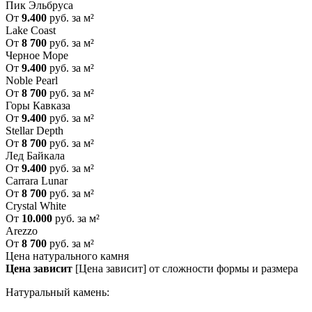
Пик Эльбруса
От
9.400
руб. за м²
Lake Coast
От
8 700
руб. за м²
Черное Море
От
9.400
руб. за м²
Noble Pearl
От
8 700
руб. за м²
Горы Кавказа
От
9.400
руб. за м²
Stellar Depth
От
8 700
руб. за м²
Лед Байкала
От
9.400
руб. за м²
Carrara Lunar
От
8 700
руб. за м²
Crystal White
От
10.000
руб. за м²
Arezzo
От
8 700
руб. за м²
Цена натурального камня
Цена зависит
[Цена зависит] от сложности формы и размера
Натуральный камень: