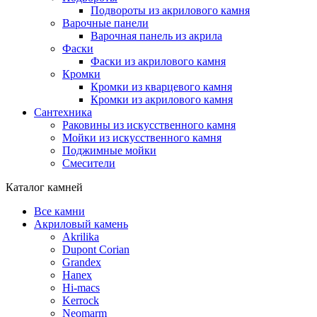
Подвороты из акрилового камня
Варочные панели
Варочная панель из акрила
Фаски
Фаски из акрилового камня
Кромки
Кромки из кварцевого камня
Кромки из акрилового камня
Сантехника
Раковины из искусственного камня
Мойки из искусственного камня
Поджимные мойки
Смесители
Каталог камней
Все камни
Акриловый камень
Akrilika
Dupont Corian
Grandex
Hanex
Hi-macs
Kerrock
Neomarm