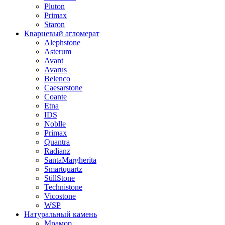
Pluton
Primax
Staron
Кварцевый агломерат
Alephstone
Asterum
Avant
Avarus
Belenco
Caesarstone
Coante
Etna
IDS
Noblle
Primax
Quantra
Radianz
SantaMargherita
Smartquartz
StillStone
Technistone
Vicostone
WSP
Натуральный камень
Мрамор