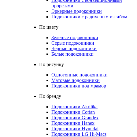
Подоконники с конвекционными
прорезями
Эркерные подоконники
Подоконники с радиусным изгибом
По цвету
Зеленые подоконники
Серые подоконники
Черные подоконники
Белые подоконники
По рисунку
Однотонные подоконники
Матовые подоконники
Подоконники под мрамор
По бренду
Подоконники Akrilika
Подоконники Corian
Подоконники Grandex
Подоконники Hanex
Подоконники Hyundai
Подоконники LG Hi-Macs