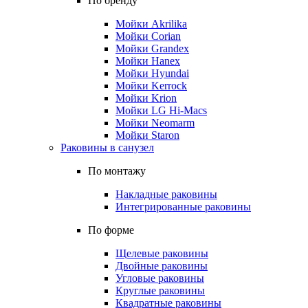
По бренду
Мойки Akrilika
Мойки Corian
Мойки Grandex
Мойки Hanex
Мойки Hyundai
Мойки Kerrock
Мойки Krion
Мойки LG Hi-Macs
Мойки Neomarm
Мойки Staron
Раковины в санузел
По монтажу
Накладные раковины
Интегрированные раковины
По форме
Щелевые раковины
Двойные раковины
Угловые раковины
Круглые раковины
Квадратные раковины