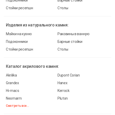
Подоконники
Барные стойки
Стойки ресепшн
Столы
Изделия из
натурального камня:
Мойки на кухню
Раковины в ванную
Подоконники
Барные стойки
Стойки ресепшн
Столы
Каталог
акрилового камня:
Akrilika
Dupont Corian
Grandex
Hanex
Hi-macs
Kerrock
Neomarm
Pluton
Смотреть все...