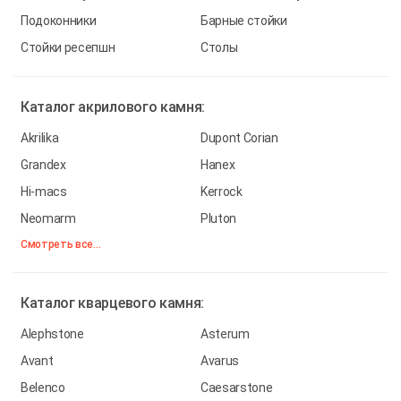
Подоконники
Барные стойки
Стойки ресепшн
Столы
Каталог
акрилового камня:
Akrilika
Dupont Corian
Grandex
Hanex
Hi-macs
Kerrock
Neomarm
Pluton
Смотреть все...
Каталог
кварцевого камня:
Alephstone
Asterum
Avant
Avarus
Belenco
Caesarstone