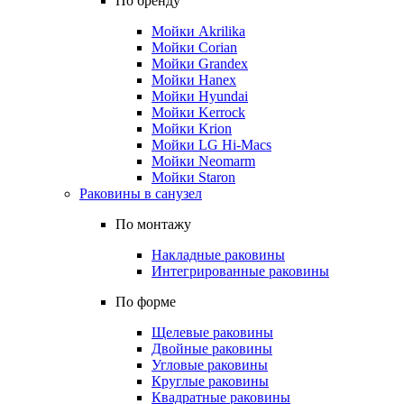
По бренду
Мойки Akrilika
Мойки Corian
Мойки Grandex
Мойки Hanex
Мойки Hyundai
Мойки Kerrock
Мойки Krion
Мойки LG Hi-Macs
Мойки Neomarm
Мойки Staron
Раковины в санузел
По монтажу
Накладные раковины
Интегрированные раковины
По форме
Щелевые раковины
Двойные раковины
Угловые раковины
Круглые раковины
Квадратные раковины