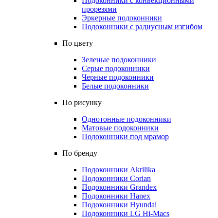
Подоконники с конвекционными
прорезями
Эркерные подоконники
Подоконники с радиусным изгибом
По цвету
Зеленые подоконники
Серые подоконники
Черные подоконники
Белые подоконники
По рисунку
Однотонные подоконники
Матовые подоконники
Подоконники под мрамор
По бренду
Подоконники Akrilika
Подоконники Corian
Подоконники Grandex
Подоконники Hanex
Подоконники Hyundai
Подоконники LG Hi-Macs