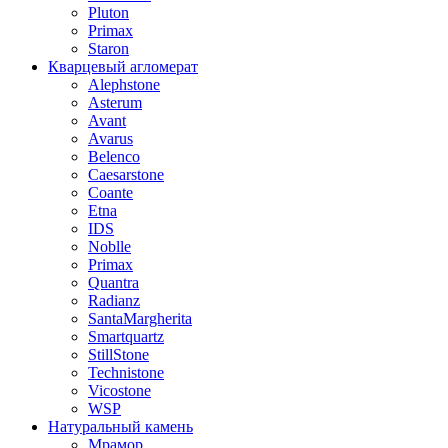
Pluton
Primax
Staron
Кварцевый агломерат
Alephstone
Asterum
Avant
Avarus
Belenco
Caesarstone
Coante
Etna
IDS
Noblle
Primax
Quantra
Radianz
SantaMargherita
Smartquartz
StillStone
Technistone
Vicostone
WSP
Натуральный камень
Мрамор