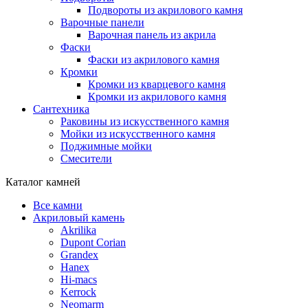
Подвороты из акрилового камня
Варочные панели
Варочная панель из акрила
Фаски
Фаски из акрилового камня
Кромки
Кромки из кварцевого камня
Кромки из акрилового камня
Сантехника
Раковины из искусственного камня
Мойки из искусственного камня
Поджимные мойки
Смесители
Каталог камней
Все камни
Акриловый камень
Akrilika
Dupont Corian
Grandex
Hanex
Hi-macs
Kerrock
Neomarm