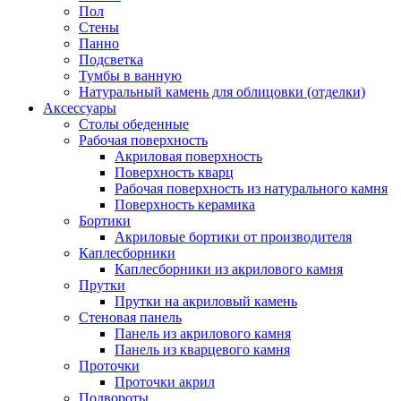
Пол
Стены
Панно
Подсветка
Тумбы в ванную
Натуральный камень для облицовки (отделки)
Аксессуары
Столы обеденные
Рабочая поверхность
Акриловая поверхность
Поверхность кварц
Рабочая поверхность из натурального камня
Поверхность керамика
Бортики
Акриловые бортики от производителя
Каплесборники
Каплесборники из акрилового камня
Прутки
Прутки на акриловый камень
Стеновая панель
Панель из акрилового камня
Панель из кварцевого камня
Проточки
Проточки акрил
Подвороты