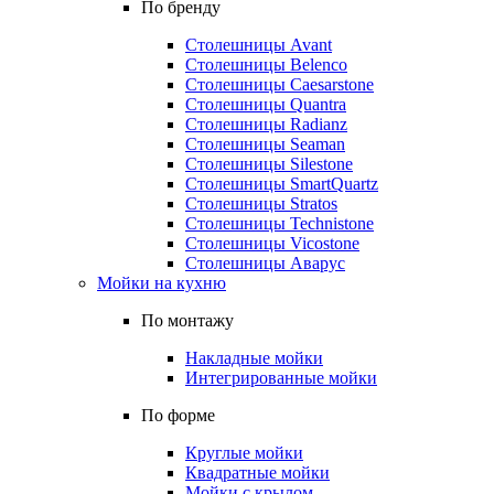
По бренду
Столешницы Avant
Столешницы Belenco
Столешницы Caesarstone
Столешницы Quantra
Столешницы Radianz
Столешницы Seaman
Столешницы Silestone
Столешницы SmartQuartz
Столешницы Stratos
Столешницы Technistone
Столешницы Vicostone
Столешницы Аварус
Мойки на кухню
По монтажу
Накладные мойки
Интегрированные мойки
По форме
Круглые мойки
Квадратные мойки
Мойки с крылом