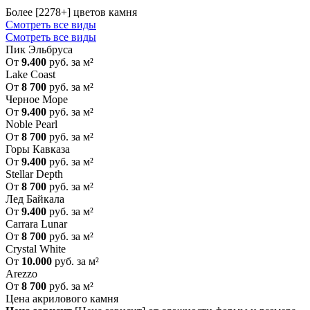
Более [2278+] цветов камня
Смотреть все виды
Смотреть все виды
Пик Эльбруса
От
9.400
руб. за м²
Lake Coast
От
8 700
руб. за м²
Черное Море
От
9.400
руб. за м²
Noble Pearl
От
8 700
руб. за м²
Горы Кавказа
От
9.400
руб. за м²
Stellar Depth
От
8 700
руб. за м²
Лед Байкала
От
9.400
руб. за м²
Carrara Lunar
От
8 700
руб. за м²
Crystal White
От
10.000
руб. за м²
Arezzo
От
8 700
руб. за м²
Цена акрилового камня