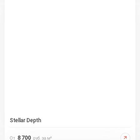
Stellar Depth
8 700
От
руб. за м²