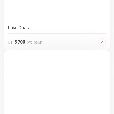
Lake Coast
8 700
От
руб. за м²