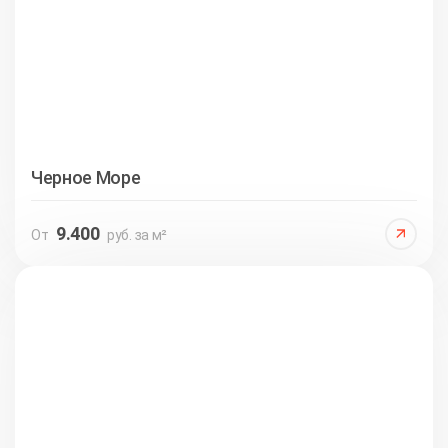
Черное Море
9.400
От
руб. за м²