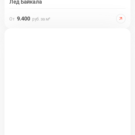
Лед Байкала
9.400
От
руб. за м²