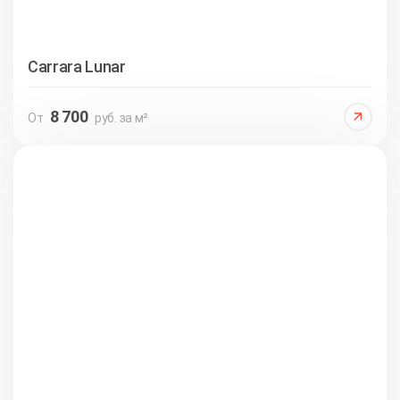
Carrara Lunar
8 700
От
руб. за м²