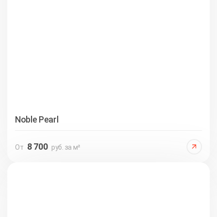
Noble Pearl
8 700
От
руб. за м²