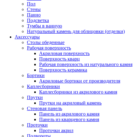
Пол
Стены
Панно
Подсветка
Тумбы в ванную
Натуральный камень для облицовки (отделки)
Аксессуары
Столы обеденные
Рабочая поверхность
Акриловая поверхность
Поверхность кварц
Рабочая поверхность из натурального камня
Поверхность керамика
Бортики
Акриловые бортики от производителя
Каплесборники
Каплесборники из акрилового камня
Прутки
Прутки на акриловый камень
Стеновая панель
Панель из акрилового камня
Панель из кварцевого камня
Проточки
Проточки акрил
Подвороты