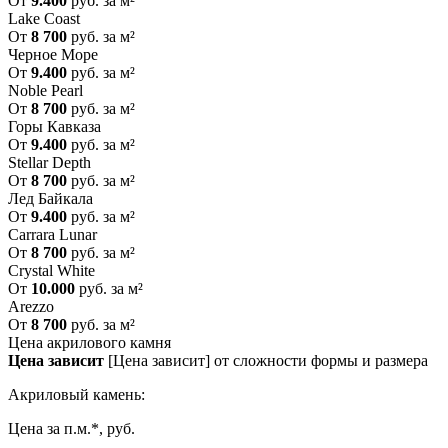
От
9.400
руб. за м²
Lake Coast
От
8 700
руб. за м²
Черное Море
От
9.400
руб. за м²
Noble Pearl
От
8 700
руб. за м²
Горы Кавказа
От
9.400
руб. за м²
Stellar Depth
От
8 700
руб. за м²
Лед Байкала
От
9.400
руб. за м²
Carrara Lunar
От
8 700
руб. за м²
Crystal White
От
10.000
руб. за м²
Arezzo
От
8 700
руб. за м²
Цена акрилового камня
Цена зависит
[Цена зависит] от сложности формы и размера
Акриловый камень:
Цена за п.м.*, руб.