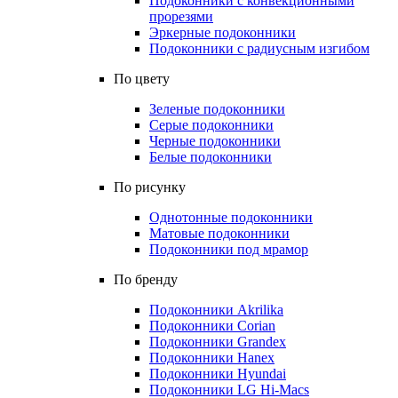
Подоконники с конвекционными
прорезями
Эркерные подоконники
Подоконники с радиусным изгибом
По цвету
Зеленые подоконники
Серые подоконники
Черные подоконники
Белые подоконники
По рисунку
Однотонные подоконники
Матовые подоконники
Подоконники под мрамор
По бренду
Подоконники Akrilika
Подоконники Corian
Подоконники Grandex
Подоконники Hanex
Подоконники Hyundai
Подоконники LG Hi-Macs