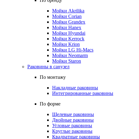
По бренду
Мойки Akrilika
Мойки Corian
Мойки Grandex
Мойки Hanex
Мойки Hyundai
Мойки Kerrock
Мойки Krion
Мойки LG Hi-Macs
Мойки Neomarm
Мойки Staron
Раковины в санузел
По монтажу
Накладные раковины
Интегрированные раковины
По форме
Щелевые раковины
Двойные раковины
Угловые раковины
Круглые раковины
Квадратные раковины