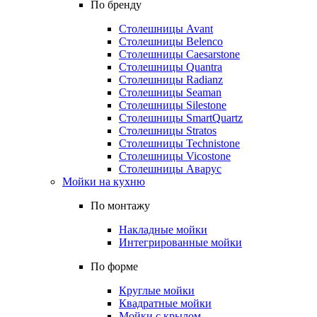
По бренду
Столешницы Avant
Столешницы Belenco
Столешницы Caesarstone
Столешницы Quantra
Столешницы Radianz
Столешницы Seaman
Столешницы Silestone
Столешницы SmartQuartz
Столешницы Stratos
Столешницы Technistone
Столешницы Vicostone
Столешницы Аварус
Мойки на кухню
По монтажу
Накладные мойки
Интегрированные мойки
По форме
Круглые мойки
Квадратные мойки
Мойки с крылом