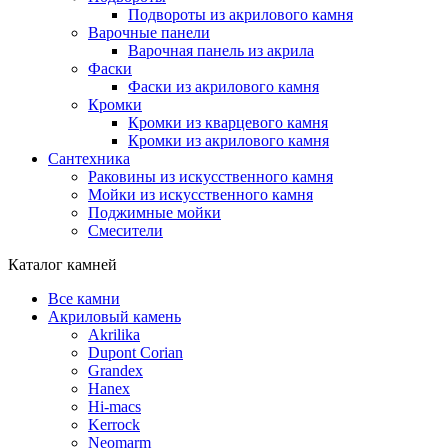
Подвороты из акрилового камня
Варочные панели
Варочная панель из акрила
Фаски
Фаски из акрилового камня
Кромки
Кромки из кварцевого камня
Кромки из акрилового камня
Сантехника
Раковины из искусственного камня
Мойки из искусственного камня
Поджимные мойки
Смесители
Каталог камней
Все камни
Акриловый камень
Akrilika
Dupont Corian
Grandex
Hanex
Hi-macs
Kerrock
Neomarm