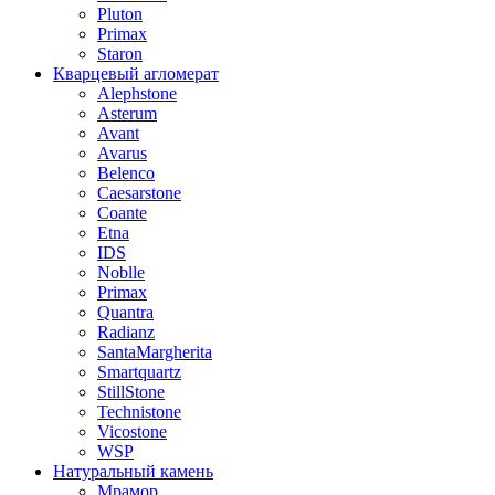
Pluton
Primax
Staron
Кварцевый агломерат
Alephstone
Asterum
Avant
Avarus
Belenco
Caesarstone
Coante
Etna
IDS
Noblle
Primax
Quantra
Radianz
SantaMargherita
Smartquartz
StillStone
Technistone
Vicostone
WSP
Натуральный камень
Мрамор