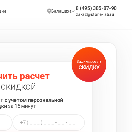
8 (495) 385-87-90
Балашиха
ции
zakaz@stone-lab.ru
Зафиксировать
СКИДКУ
чить расчет
 скидкой
ет
с учетом персональной
дки
за 15 минут