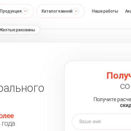
Продукция
Каталог камней
Наши работы
Ак
Желтые раковины
Полу
со
рального
Получите расч
ски
олее
 года