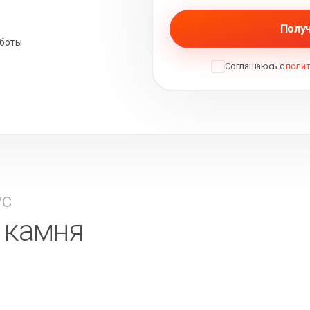
Получ
аботы
Соглашаюсь с
полит
ус
в камня