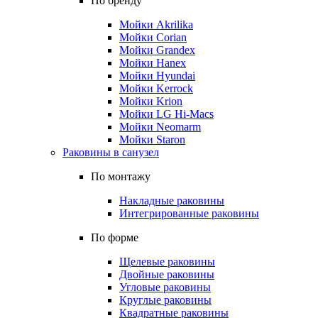
По бренду
Мойки Akrilika
Мойки Corian
Мойки Grandex
Мойки Hanex
Мойки Hyundai
Мойки Kerrock
Мойки Krion
Мойки LG Hi-Macs
Мойки Neomarm
Мойки Staron
Раковины в санузел
По монтажу
Накладные раковины
Интегрированные раковины
По форме
Щелевые раковины
Двойные раковины
Угловые раковины
Круглые раковины
Квадратные раковины