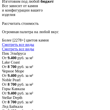
Изготовим
под любой
бюджет
Все зависит от камня
и конфигурации вашего
изделия
Рассчитать стоимость
Огромная палитра на любой вкус
Более [2278+] цветов камня
Смотреть все виды
Смотреть все виды
Пик Эльбруса
От
9.400
руб. за м²
Lake Coast
От
8 700
руб. за м²
Черное Море
От
9.400
руб. за м²
Noble Pearl
От
8 700
руб. за м²
Горы Кавказа
От
9.400
руб. за м²
Stellar Depth
От
8 700
руб. за м²
Лед Байкала