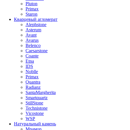
Pluton
Primax
Staron
Кварцевый агломерат
Alephstone
Asterum
Avant
Avarus
Belenco
Caesarstone
Coante
Etna
IDS
Noblle
Primax
Quantra
Radianz
SantaMargherita
Smartquartz
StillStone
Technistone
Vicostone
WSP
Натуральный камень
Мрамор