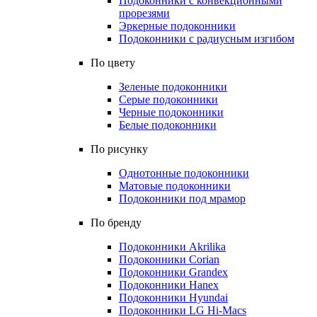
Подоконники с конвекционными
прорезями
Эркерные подоконники
Подоконники с радиусным изгибом
По цвету
Зеленые подоконники
Серые подоконники
Черные подоконники
Белые подоконники
По рисунку
Однотонные подоконники
Матовые подоконники
Подоконники под мрамор
По бренду
Подоконники Akrilika
Подоконники Corian
Подоконники Grandex
Подоконники Hanex
Подоконники Hyundai
Подоконники LG Hi-Macs