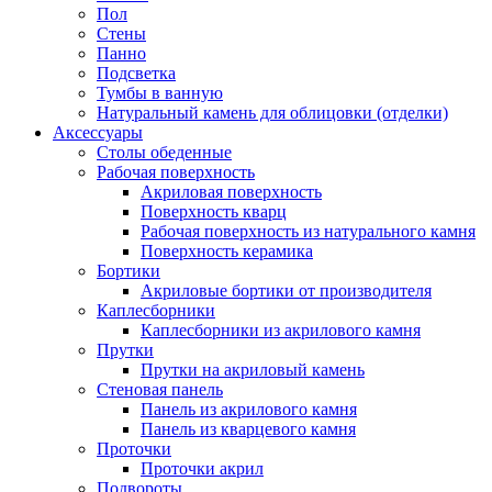
Пол
Стены
Панно
Подсветка
Тумбы в ванную
Натуральный камень для облицовки (отделки)
Аксессуары
Столы обеденные
Рабочая поверхность
Акриловая поверхность
Поверхность кварц
Рабочая поверхность из натурального камня
Поверхность керамика
Бортики
Акриловые бортики от производителя
Каплесборники
Каплесборники из акрилового камня
Прутки
Прутки на акриловый камень
Стеновая панель
Панель из акрилового камня
Панель из кварцевого камня
Проточки
Проточки акрил
Подвороты