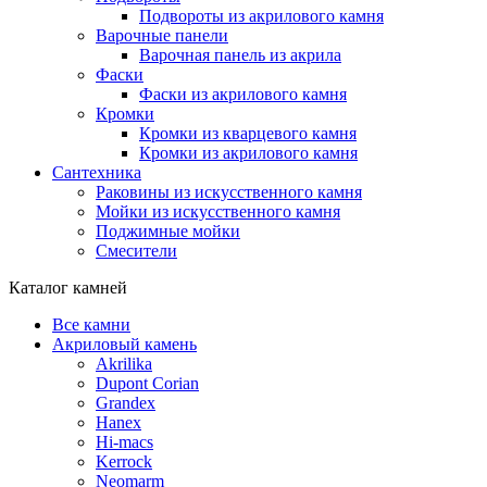
Подвороты из акрилового камня
Варочные панели
Варочная панель из акрила
Фаски
Фаски из акрилового камня
Кромки
Кромки из кварцевого камня
Кромки из акрилового камня
Сантехника
Раковины из искусственного камня
Мойки из искусственного камня
Поджимные мойки
Смесители
Каталог камней
Все камни
Акриловый камень
Akrilika
Dupont Corian
Grandex
Hanex
Hi-macs
Kerrock
Neomarm