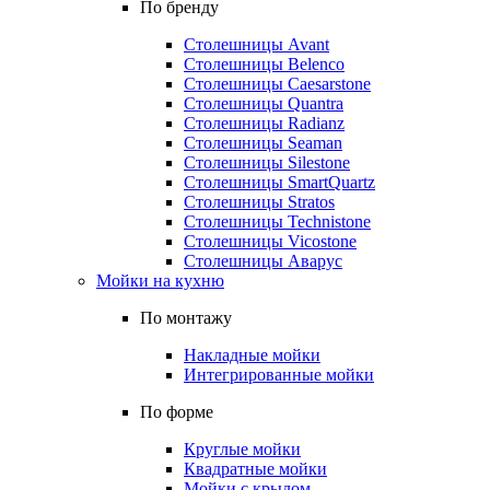
По бренду
Столешницы Avant
Столешницы Belenco
Столешницы Caesarstone
Столешницы Quantra
Столешницы Radianz
Столешницы Seaman
Столешницы Silestone
Столешницы SmartQuartz
Столешницы Stratos
Столешницы Technistone
Столешницы Vicostone
Столешницы Аварус
Мойки на кухню
По монтажу
Накладные мойки
Интегрированные мойки
По форме
Круглые мойки
Квадратные мойки
Мойки с крылом