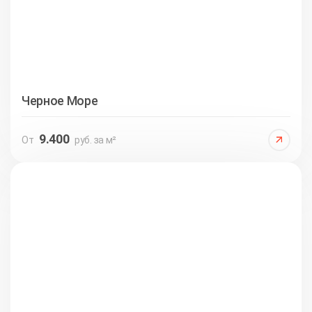
Черное Море
9.400
От
руб. за м²