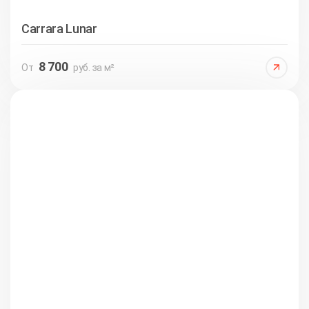
Carrara Lunar
8 700
От
руб. за м²