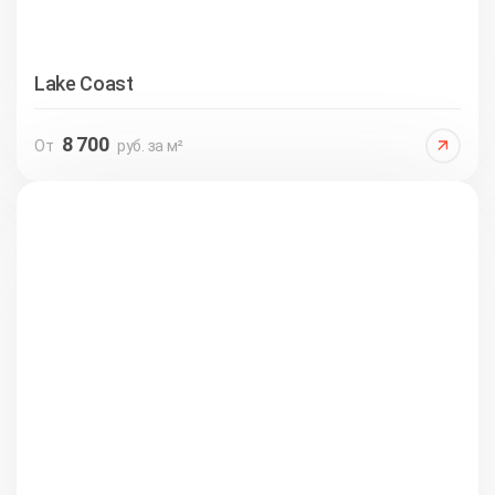
Lake Coast
8 700
От
руб. за м²