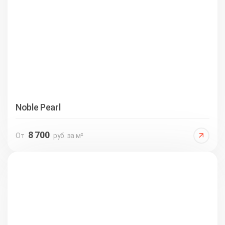
Noble Pearl
8 700
От
руб. за м²