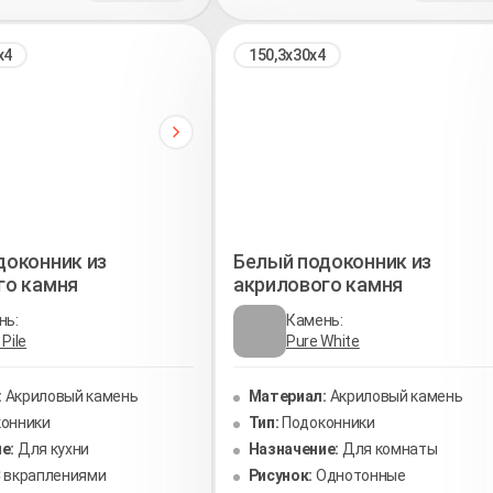
х4
150,3х30х4
доконник из
Белый подоконник из
го камня
акрилового камня
нь:
Камень:
Pile
Pure White
:
Акриловый камень
Материал:
Акриловый камень
онники
Тип:
Подоконники
е:
Для кухни
Назначение:
Для комнаты
 вкраплениями
Рисунок:
Однотонные