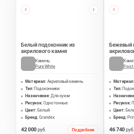
Белый подоконник из
Бежевый 
акрилового камня
акрилово
Камень:
Каме
Pure White
Fros
Материал:
Акриловый камень
Материал
Тип:
Подоконники
Тип:
Подок
Назначение:
Для кухни
Назначени
Рисунок:
Однотонные
Рисунок:
П
Цвет:
Белый
Цвет:
Бел
Бренд:
Grandex
Бренд:
Pr
42 000
46 740
руб.
руб
Подробнее