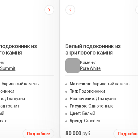
подоконник из
Белый подоконник из
го камня
акрилового камня
нь:
Камень:
t Summit
Pure White
:
Акриловый камень
Материал:
Акриловый камень
онники
Тип:
Подоконники
е:
Для кухни
Назначение:
Для кухни
од гранит
Рисунок:
Однотонные
ый
Цвет:
Белый
imax
Бренд:
Grandex
80 000
.
руб.
Подробнее
Подробн