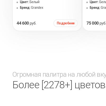
Цвет:
Белый
Цвет:
Бел
Бренд:
Grandex
Бренд:
Gr
44 600
75 000
руб.
руб
Подробнее
Огромная палитра на любой вк
Более [2278+] цвето