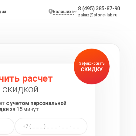
8 (495) 385-87-90
Балашиха
ции
zakaz@stone-lab.ru
Зафиксировать
СКИДКУ
чить расчет
 скидкой
чет
с учетом персональной
дки
за 15 минут