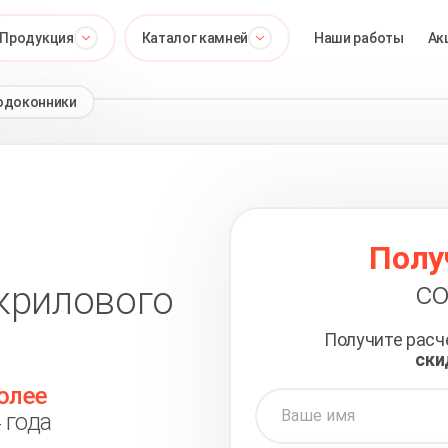
Продукция
Каталог камней
Наши работы
Ак
одоконники
Полу
со
крилового
Получите рас
ски
олее
 года