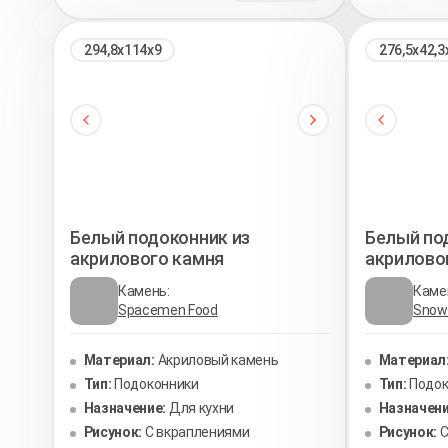
294,8х114х9
276,5х42,3
Белый подоконник из
Белый по
акрилового камня
акрилово
Камень:
Каме
Spacemen Food
Snow 
Материал:
Акриловый камень
Материал
Тип:
Подоконники
Тип:
Подок
Назначение:
Для кухни
Назначени
Рисунок:
С вкраплениями
Рисунок:
С