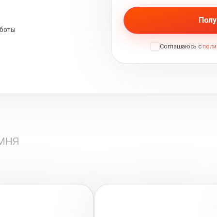
Полу
аботы
Соглашаюсь с
поли
мня