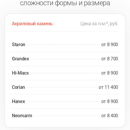
сложности формы и размера
Акриловый камень:
Цена за п.м.*, руб.
Staron
от 8 900
Grandex
от 8 700
Hi-Macs
от 8 900
Corian
от 11 400
Hanex
от 8 900
Neomarm
от 8 400