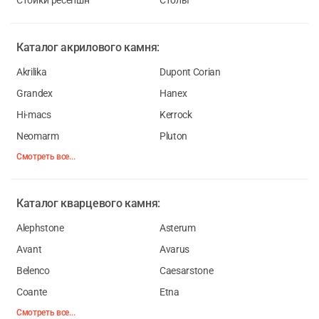
Стойки ресепшн
Столы
Каталог
акрилового камня:
Akrilika
Dupont Corian
Grandex
Hanex
Hi-macs
Kerrock
Neomarm
Pluton
Смотреть все...
Каталог
кварцевого камня:
Alephstone
Asterum
Avant
Avarus
Belenco
Caesarstone
Coante
Etna
Смотреть все...