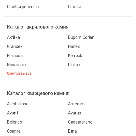
Стойки ресепшн
Столы
Каталог
акрилового камня:
Akrilika
Dupont Corian
Grandex
Hanex
Hi-macs
Kerrock
Neomarm
Pluton
Смотреть все...
Каталог
кварцевого камня:
Alephstone
Asterum
Avant
Avarus
Belenco
Caesarstone
Coante
Etna