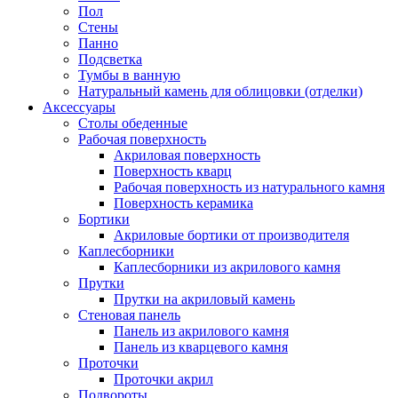
Пол
Стены
Панно
Подсветка
Тумбы в ванную
Натуральный камень для облицовки (отделки)
Аксессуары
Столы обеденные
Рабочая поверхность
Акриловая поверхность
Поверхность кварц
Рабочая поверхность из натурального камня
Поверхность керамика
Бортики
Акриловые бортики от производителя
Каплесборники
Каплесборники из акрилового камня
Прутки
Прутки на акриловый камень
Стеновая панель
Панель из акрилового камня
Панель из кварцевого камня
Проточки
Проточки акрил
Подвороты