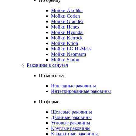
По бренду
Мойки Akrilika
Мойки Corian
Мойки Grandex
Мойки Hanex
Мойки Hyundai
Мойки Kerrock
Мойки Krion
Мойки LG Hi-Macs
Мойки Neomarm
Мойки Staron
Раковины в санузел
По монтажу
Накладные раковины
Интегрированные раковины
По форме
Щелевые раковины
Двойные раковины
Угловые раковины
Круглые раковины
Квадратные раковины