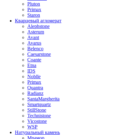
Pluton
Primax
Staron
Кварцевый агломерат
Alephstone
Asterum
Avant
Avarus
Belenco
Caesarstone
Coante
Etna
IDS
Noblle
Primax
Quantra
Radianz
SantaMargherita
Smartquartz
StillStone
Technistone
Vicostone
WSP
Натуральный камень
Мрамор