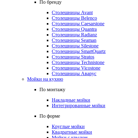
По бренду
Столешницы Avant
Столешницы Belenco
Столешницы Caesarstone
Столешницы Quantra
Столешницы Radianz
Столешницы Seaman
Столешницы Silestone
Столешницы SmartQuartz
Столешницы Stratos
Столешницы Technistone
Столешницы Vicostone
Столешницы Аварус
Мойки на кухню
По монтажу
Накладные мойки
Интегрированные мойки
По форме
Круглые мойки
Квадратные мойки
Мойки с крылом