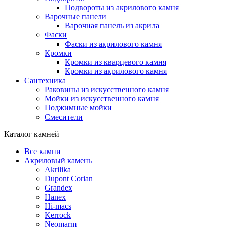
Подвороты из акрилового камня
Варочные панели
Варочная панель из акрила
Фаски
Фаски из акрилового камня
Кромки
Кромки из кварцевого камня
Кромки из акрилового камня
Сантехника
Раковины из искусственного камня
Мойки из искусственного камня
Поджимные мойки
Смесители
Каталог камней
Все камни
Акриловый камень
Akrilika
Dupont Corian
Grandex
Hanex
Hi-macs
Kerrock
Neomarm