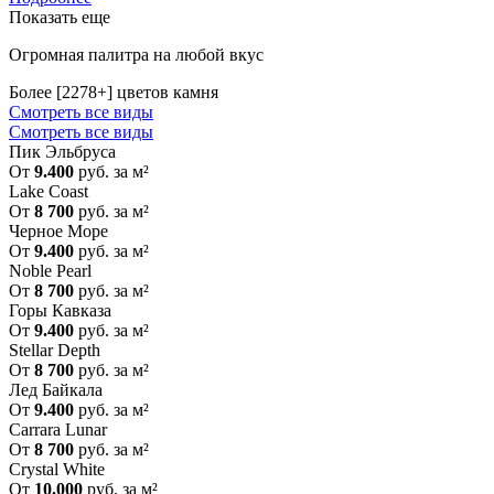
Показать еще
Огромная палитра на любой вкус
Более [2278+] цветов камня
Смотреть все виды
Смотреть все виды
Пик Эльбруса
От
9.400
руб. за м²
Lake Coast
От
8 700
руб. за м²
Черное Море
От
9.400
руб. за м²
Noble Pearl
От
8 700
руб. за м²
Горы Кавказа
От
9.400
руб. за м²
Stellar Depth
От
8 700
руб. за м²
Лед Байкала
От
9.400
руб. за м²
Carrara Lunar
От
8 700
руб. за м²
Crystal White
От
10.000
руб. за м²