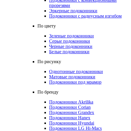
Подоконники с конвекционными
прорезями
Эркерные подоконники
Подоконники с радиусным изгибом
По цвету
Зеленые подоконники
Серые подоконники
Черные подоконники
Белые подоконники
По рисунку
Однотонные подоконники
Матовые подоконники
Подоконники под мрамор
По бренду
Подоконники Akrilika
Подоконники Corian
Подоконники Grandex
Подоконники Hanex
Подоконники Hyundai
Подоконники LG Hi-Macs