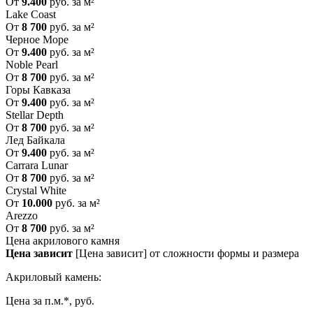
От
9.400
руб. за м²
Lake Coast
От
8 700
руб. за м²
Черное Море
От
9.400
руб. за м²
Noble Pearl
От
8 700
руб. за м²
Горы Кавказа
От
9.400
руб. за м²
Stellar Depth
От
8 700
руб. за м²
Лед Байкала
От
9.400
руб. за м²
Carrara Lunar
От
8 700
руб. за м²
Crystal White
От
10.000
руб. за м²
Arezzo
От
8 700
руб. за м²
Цена акрилового камня
Цена зависит
[Цена зависит] от сложности формы и размера
Акриловый камень:
Цена за п.м.*, руб.