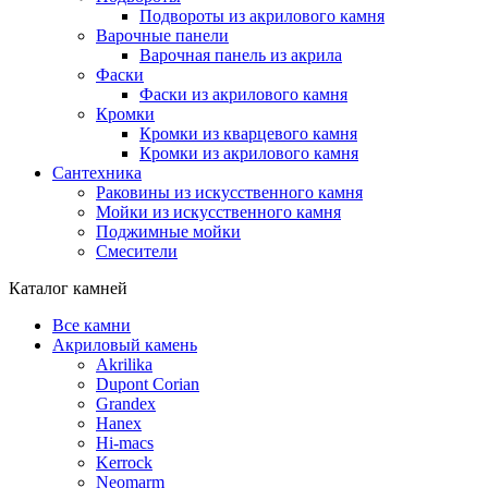
Подвороты из акрилового камня
Варочные панели
Варочная панель из акрила
Фаски
Фаски из акрилового камня
Кромки
Кромки из кварцевого камня
Кромки из акрилового камня
Сантехника
Раковины из искусственного камня
Мойки из искусственного камня
Поджимные мойки
Смесители
Каталог камней
Все камни
Акриловый камень
Akrilika
Dupont Corian
Grandex
Hanex
Hi-macs
Kerrock
Neomarm