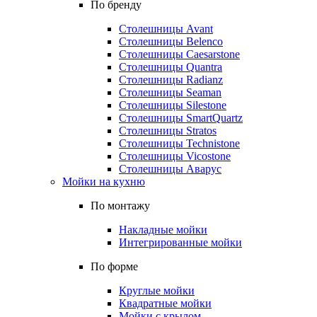
По бренду
Столешницы Avant
Столешницы Belenco
Столешницы Caesarstone
Столешницы Quantra
Столешницы Radianz
Столешницы Seaman
Столешницы Silestone
Столешницы SmartQuartz
Столешницы Stratos
Столешницы Technistone
Столешницы Vicostone
Столешницы Аварус
Мойки на кухню
По монтажу
Накладные мойки
Интегрированные мойки
По форме
Круглые мойки
Квадратные мойки
Мойки с крылом