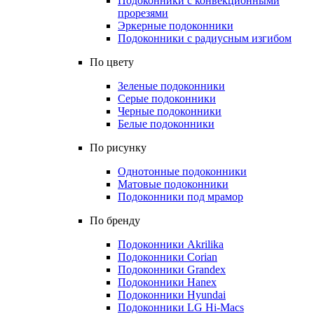
Подоконники с конвекционными
прорезями
Эркерные подоконники
Подоконники с радиусным изгибом
По цвету
Зеленые подоконники
Серые подоконники
Черные подоконники
Белые подоконники
По рисунку
Однотонные подоконники
Матовые подоконники
Подоконники под мрамор
По бренду
Подоконники Akrilika
Подоконники Corian
Подоконники Grandex
Подоконники Hanex
Подоконники Hyundai
Подоконники LG Hi-Macs