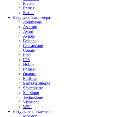
Pluton
Primax
Staron
Кварцевый агломерат
Alephstone
Asterum
Avant
Avarus
Belenco
Caesarstone
Coante
Etna
IDS
Noblle
Primax
Quantra
Radianz
SantaMargherita
Smartquartz
StillStone
Technistone
Vicostone
WSP
Натуральный камень
Мрамор