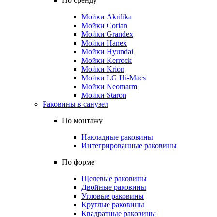
По бренду
Мойки Akrilika
Мойки Corian
Мойки Grandex
Мойки Hanex
Мойки Hyundai
Мойки Kerrock
Мойки Krion
Мойки LG Hi-Macs
Мойки Neomarm
Мойки Staron
Раковины в санузел
По монтажу
Накладные раковины
Интегрированные раковины
По форме
Щелевые раковины
Двойные раковины
Угловые раковины
Круглые раковины
Квадратные раковины