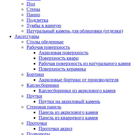
Пол
Стены
Панно
Подсветка
Тумбы в ванную
Натуральный камень для облицовки (отделки)
Аксессуары
Столы обеденные
Рабочая поверхность
Акриловая поверхность
Поверхность кварц
Рабочая поверхность из натурального камня
Поверхность керамика
Бортики
Акриловые бортики от производителя
Каплесборники
Каплесборники из акрилового камня
Прутки
Прутки на акриловый камень
Стеновая панель
Панель из акрилового камня
Панель из кварцевого камня
Проточки
Проточки акрил
Подвороты